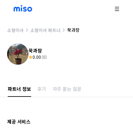
꾹과장
소형이사
소형이사 파트너
꾹과장
0.00
(
0
)
파트너 정보
후기
자주 묻는 질문
제공 서비스