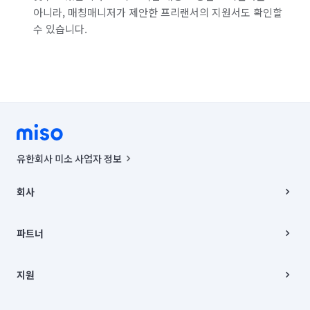
아니라, 매칭매니저가 제안한 프리랜서의 지원서도 확인할
수 있습니다.
유한회사 미소 사업자 정보
사업자등록번호 : 291-87-00271 | 인허가번호 : 2016-3220163-14-5-
00019 |
회사
통신판매신고번호 : 2024-서울종로-1400(공정거래위원회 정보) |
대표이사 : CHING VICTOR COLUMBIA RHEE
회사소개
주소 | 본사: 서울특별시 종로구 율곡로 6(중학동, 트윈트리빌딩) B동 5층
채용
파트너
컨택센터 : 서울특별시 종로구 수송동 율곡로 24, 7층, 8층 미소
블로그
유한회사 미소는 통신판매중개자이며, 통신판매의 당사자가 아닙니다.
파트너 지원
상품, 상품정보, 거래에 관한 의무와 책임은 거래당사자에게 있습니다.
이사
지원
언론 보도 관련 문의:
contact@getmiso.com
이사 청소/입주 청소
대표번호: 1577-8808
고객센터
© 유한회사 미소. Miso, Inc. All Rights Reserved.