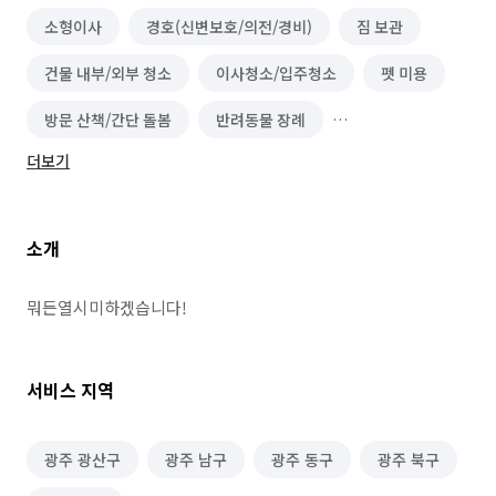
소형이사
경호(신변보호/의전/경비)
짐 보관
건물 내부/외부 청소
이사청소/입주청소
펫 미용
방문 산책/간단 돌봄
반려동물 장례
더보기
식물 관리/렌탈
어항/수족관 제작 및 관리
위탁 돌봄/펫 호텔
건물 관리(종합/시설/행정/경비)
소개
뭐든열시미하겠습니다!
서비스 지역
광주 광산구
광주 남구
광주 동구
광주 북구