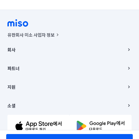
유한회사 미소 사업자 정보
사업자등록번호 : 291-87-00271 | 인허가번호 : 2016-3220163-14-5-
00019 |
회사
통신판매신고번호 : 2024-서울종로-1400(공정거래위원회 정보) |
대표이사 : CHING VICTOR COLUMBIA RHEE
회사소개
주소 | 본사: 서울특별시 종로구 율곡로 6(중학동, 트윈트리빌딩) B동 5층
채용
파트너
컨택센터 : 서울특별시 종로구 수송동 율곡로 24, 7층, 8층 미소
블로그
유한회사 미소는 통신판매중개자이며, 통신판매의 당사자가 아닙니다.
파트너 지원
상품, 상품정보, 거래에 관한 의무와 책임은 거래당사자에게 있습니다.
이사
지원
언론 보도 관련 문의:
contact@getmiso.com
이사 청소/입주 청소
대표번호: 1577-8808
고객센터
© 유한회사 미소. Miso, Inc. All Rights Reserved.
이용약관
소셜
개인정보처리방침
파트너 위치정보 이용약관
링크드인
문의하기
유튜브