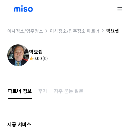
박요셉
이사청소/입주청소
이사청소/입주청소 파트너
박요셉
0.00
(
0
)
파트너 정보
후기
자주 묻는 질문
제공 서비스