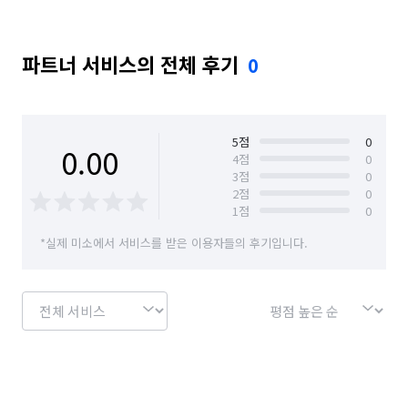
파트너 서비스의 전체 후기
0
5
점
0
0.00
4
점
0
3
점
0
2
점
0
1
점
0
*실제 미소에서 서비스를 받은 이용자들의 후기입니다.