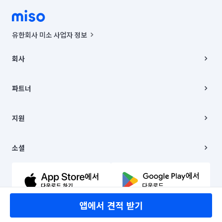
유한회사 미소 사업자 정보
사업자등록번호 : 291-87-00271 | 인허가번호 : 2016-3220163-14-5-
00019 |
회사
통신판매신고번호 : 2024-서울종로-1400(공정거래위원회 정보) |
대표이사 : CHING VICTOR COLUMBIA RHEE
회사소개
주소 | 본사: 서울특별시 종로구 율곡로 6(중학동, 트윈트리빌딩) B동 5층
채용
파트너
컨택센터 : 서울특별시 종로구 수송동 율곡로 24, 7층, 8층 미소
블로그
유한회사 미소는 통신판매중개자이며, 통신판매의 당사자가 아닙니다.
파트너 지원
상품, 상품정보, 거래에 관한 의무와 책임은 거래당사자에게 있습니다.
이사
지원
언론 보도 관련 문의:
contact@getmiso.com
이사 청소/입주 청소
대표번호: 1577-8808
고객센터
© 유한회사 미소. Miso, Inc. All Rights Reserved.
이용약관
소셜
개인정보처리방침
파트너 위치정보 이용약관
링크드인
문의하기
유튜브
앱에서 견적 받기