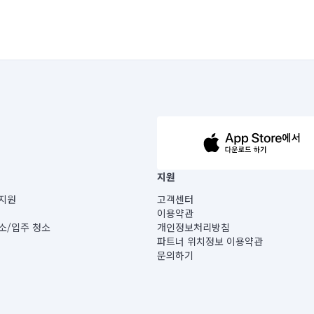
63-14-5-00019 |
지원
보) |
지원
고객센터
빌딩) B동 5층
이용약관
 미소
소/입주 청소
개인정보처리방침
 아닙니다.
파트너 위치정보 이용약관
게 있습니다.
문의하기