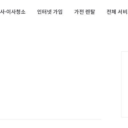
사·이사청소
인터넷 가입
가전 렌탈
전체 서비