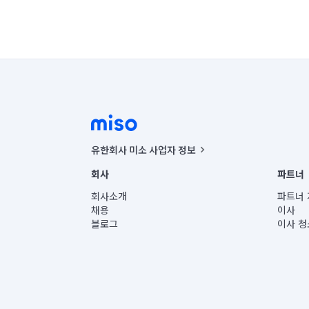
유한회사 미소 사업자 정보
사업자등록번호 : 291-87-00271 | 인허가번호 : 2016-32201
회사
파트너
통신판매신고번호 : 2024-서울종로-1400(공정거래위원회 정
대표이사 : CHING VICTOR COLUMBIA RHEE
회사소개
파트너 
주소 | 본사: 서울특별시 종로구 율곡로 6(중학동, 트윈트리
채용
이사
컨택센터 : 서울특별시 종로구 수송동 율곡로 24, 7층, 8층
블로그
이사 청
유한회사 미소는 통신판매중개자이며, 통신판매의 당사자가
상품, 상품정보, 거래에 관한 의무와 책임은 거래당사자에
언론 보도 관련 문의:
contact@getmiso.com
대표번호: 1577-8808
© 유한회사 미소. Miso, Inc. All Rights Reserved.