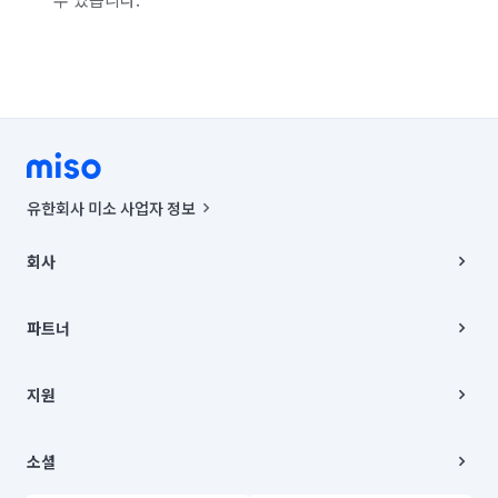
유한회사 미소 사업자 정보
사업자등록번호 : 291-87-00271 | 인허가번호 : 2016-3220163-14-5-
00019 |
회사
통신판매신고번호 : 2024-서울종로-1400(공정거래위원회 정보) |
대표이사 : CHING VICTOR COLUMBIA RHEE
회사소개
주소 | 본사: 서울특별시 종로구 율곡로 6(중학동, 트윈트리빌딩) B동 5층
채용
파트너
컨택센터 : 서울특별시 종로구 수송동 율곡로 24, 7층, 8층 미소
블로그
유한회사 미소는 통신판매중개자이며, 통신판매의 당사자가 아닙니다.
파트너 지원
상품, 상품정보, 거래에 관한 의무와 책임은 거래당사자에게 있습니다.
이사
지원
언론 보도 관련 문의:
contact@getmiso.com
이사 청소/입주 청소
대표번호: 1577-8808
고객센터
© 유한회사 미소. Miso, Inc. All Rights Reserved.
이용약관
소셜
개인정보처리방침