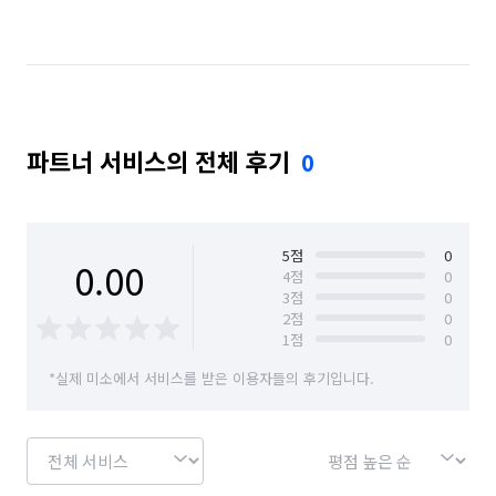
서울 마포구
서울 서대문구
서울 서초구
서울 성동구
서울 성북구
서울 송파구
서울 양천구
서울 영등포구
서울 용산구
파트너 서비스의 전체 후기
0
서울 은평구
서울 종로구
서울 중구
서울 중랑구
5
점
0
0.00
4
점
0
3
점
0
2
점
0
1
점
0
*실제 미소에서 서비스를 받은 이용자들의 후기입니다.