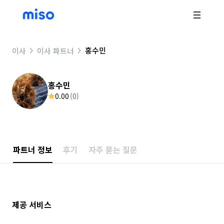
홍수민
이사
이사 파트너
홍수민
0.00
(
0
)
파트너 정보
후기
자주 묻는 질문
제공 서비스