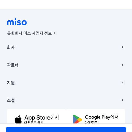
유한회사 미소 사업자 정보
사업자등록번호 : 291-87-00271 | 인허가번호 : 2016-3220163-14-5-
00019 |
회사
통신판매신고번호 : 2024-서울종로-1400(공정거래위원회 정보) |
대표이사 : CHING VICTOR COLUMBIA RHEE
회사소개
주소 | 본사: 서울특별시 종로구 율곡로 6(중학동, 트윈트리빌딩) B동 5층
채용
파트너
컨택센터 : 서울특별시 종로구 수송동 율곡로 24, 7층, 8층 미소
블로그
유한회사 미소는 통신판매중개자이며, 통신판매의 당사자가 아닙니다.
파트너 지원
상품, 상품정보, 거래에 관한 의무와 책임은 거래당사자에게 있습니다.
이사
지원
언론 보도 관련 문의:
contact@getmiso.com
이사 청소/입주 청소
대표번호: 1577-8808
고객센터
© 유한회사 미소. Miso, Inc. All Rights Reserved.
이용약관
소셜
개인정보처리방침
파트너 위치정보 이용약관
링크드인
문의하기
유튜브