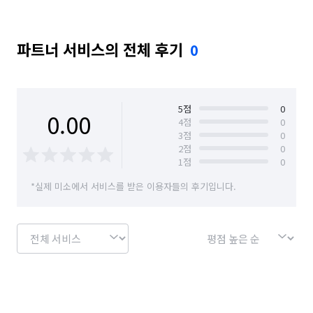
파트너 서비스의 전체 후기
0
5
점
0
0.00
4
점
0
3
점
0
2
점
0
1
점
0
*실제 미소에서 서비스를 받은 이용자들의 후기입니다.