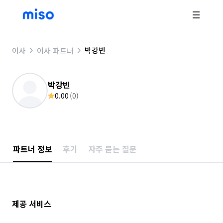
박강빈
이사
이사 파트너
박강빈
0.00
(
0
)
파트너 정보
후기
자주 묻는 질문
제공 서비스