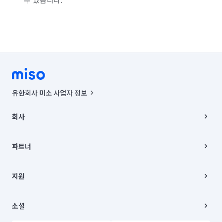
유한회사 미소 사업자 정보
사업자등록번호 : 291-87-00271 | 인허가번호 : 2016-3220163-14-5-
00019 |
회사
통신판매신고번호 : 2024-서울종로-1400(공정거래위원회 정보) |
대표이사 : CHING VICTOR COLUMBIA RHEE
회사소개
주소 | 본사: 서울특별시 종로구 율곡로 6(중학동, 트윈트리빌딩) B동 5층
채용
파트너
컨택센터 : 서울특별시 종로구 수송동 율곡로 24, 7층, 8층 미소
블로그
유한회사 미소는 통신판매중개자이며, 통신판매의 당사자가 아닙니다.
파트너 지원
상품, 상품정보, 거래에 관한 의무와 책임은 거래당사자에게 있습니다.
이사
지원
언론 보도 관련 문의:
contact@getmiso.com
이사 청소/입주 청소
대표번호: 1577-8808
고객센터
© 유한회사 미소. Miso, Inc. All Rights Reserved.
이용약관
소셜
개인정보처리방침