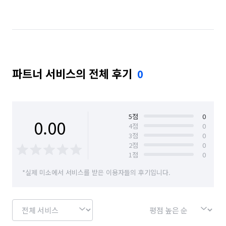
파트너 서비스의 전체 후기
0
5
점
0
0.00
4
점
0
3
점
0
2
점
0
1
점
0
*실제 미소에서 서비스를 받은 이용자들의 후기입니다.