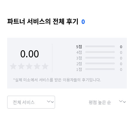
파트너 서비스의 전체 후기
0
5
점
0
0.00
4
점
0
3
점
0
2
점
0
1
점
0
*실제 미소에서 서비스를 받은 이용자들의 후기입니다.