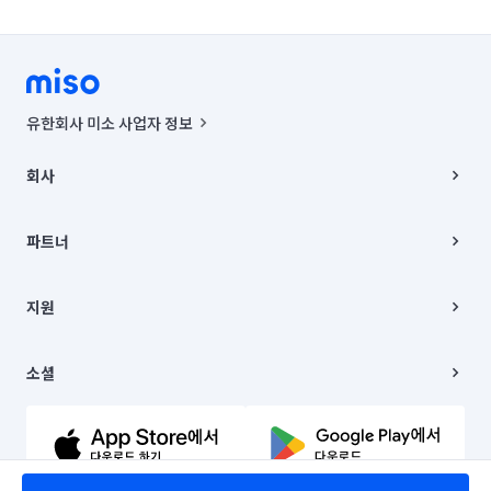
유한회사 미소 사업자 정보
사업자등록번호 : 291-87-00271 | 인허가번호 : 2016-3220163-14-5-
00019 |
회사
통신판매신고번호 : 2024-서울종로-1400(공정거래위원회 정보) |
대표이사 : CHING VICTOR COLUMBIA RHEE
회사소개
주소 | 본사: 서울특별시 종로구 율곡로 6(중학동, 트윈트리빌딩) B동 5층
채용
파트너
컨택센터 : 서울특별시 종로구 수송동 율곡로 24, 7층, 8층 미소
블로그
유한회사 미소는 통신판매중개자이며, 통신판매의 당사자가 아닙니다.
파트너 지원
상품, 상품정보, 거래에 관한 의무와 책임은 거래당사자에게 있습니다.
이사
지원
언론 보도 관련 문의:
contact@getmiso.com
이사 청소/입주 청소
대표번호: 1577-8808
고객센터
© 유한회사 미소. Miso, Inc. All Rights Reserved.
이용약관
소셜
개인정보처리방침
파트너 위치정보 이용약관
링크드인
문의하기
유튜브