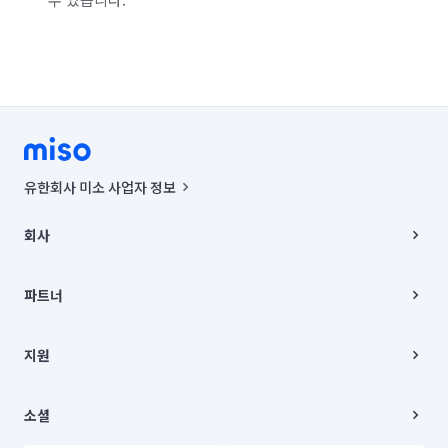
유한회사 미소 사업자 정보
사업자등록번호 : 291-87-00271 | 인허가번호 : 2016-3220163-14-5-
00019 |
회사
통신판매신고번호 : 2024-서울종로-1400(공정거래위원회 정보) |
대표이사 : CHING VICTOR COLUMBIA RHEE
회사소개
주소 | 본사: 서울특별시 종로구 율곡로 6(중학동, 트윈트리빌딩) B동 5층
채용
파트너
컨택센터 : 서울특별시 종로구 수송동 율곡로 24, 7층, 8층 미소
블로그
유한회사 미소는 통신판매중개자이며, 통신판매의 당사자가 아닙니다.
파트너 지원
상품, 상품정보, 거래에 관한 의무와 책임은 거래당사자에게 있습니다.
이사
지원
언론 보도 관련 문의:
contact@getmiso.com
이사 청소/입주 청소
대표번호: 1577-8808
고객센터
© 유한회사 미소. Miso, Inc. All Rights Reserved.
이용약관
소셜
개인정보처리방침