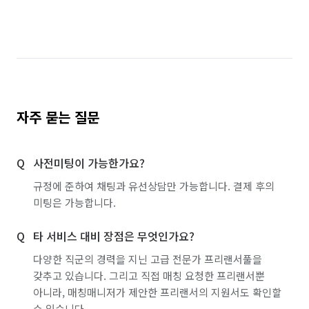
인천 계양구
인천 남구
인천 남동구
인천 동구
인천 부평구
인천 서구
인천 연수구
인천 중구
경기 부천시 소사구
경기 부천시 원미구
자주 묻는 질문
사전미팅이 가능한가요?
규정에 준하여 채팅과 유선상담만 가능합니다. 결제 후의
미팅은 가능합니다.
타 서비스 대비 장점은 무엇인가요?
다양한 직군의 경력을 지닌 고급 전문가 프리랜서풀을
갖추고 있습니다. 그리고 직접 매칭 요청한 프리랜서뿐
아니라, 매칭매니저가 제안한 프리랜서의 지원서도 확인할
수 있습니다.