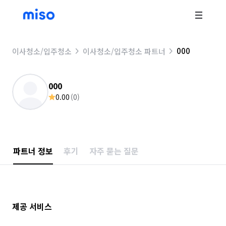
000
이사청소/입주청소
이사청소/입주청소 파트너
000
0.00
(
0
)
파트너 정보
후기
자주 묻는 질문
제공 서비스