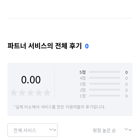
경기 수원시 영통구
경기 시흥시
경기 안산시 상록구
경기 안양시 동안구
경기 안양시 만안구
경기 양주시
경기 양평군
파트너 서비스의 전체 후기
0
경기 용인시 수지구
경기 파주시
경기 하남시
서울 강남구
서울 강동구
서울 강서구
서울 관악구
서울 광진구
서울 구로구
5
점
0
0.00
4
점
0
3
점
0
서울 금천구
서울 노원구
서울 동작구
2
점
0
1
점
0
서울 마포구
서울 서대문구
서울 서초구
*실제 미소에서 서비스를 받은 이용자들의 후기입니다.
서울 성동구
서울 송파구
서울 양천구
서울 영등포구
서울 용산구
서울 은평구
서울 종로구
서울 중구
인천 강화군