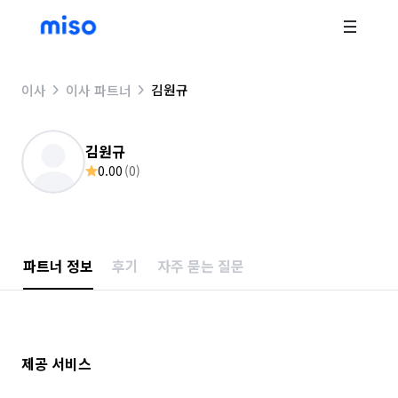
김원규
이사
이사 파트너
김원규
0.00
(
0
)
파트너 정보
후기
자주 묻는 질문
제공 서비스