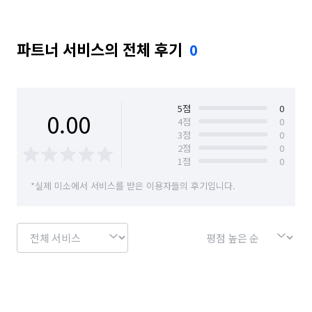
파트너 서비스의 전체 후기
0
5
점
0
0.00
4
점
0
3
점
0
2
점
0
1
점
0
*실제 미소에서 서비스를 받은 이용자들의 후기입니다.