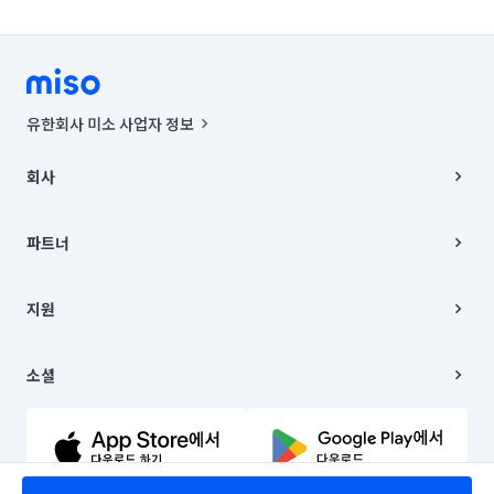
유한회사 미소 사업자 정보
사업자등록번호 : 291-87-00271 | 인허가번호 : 2016-3220163-14-5-
00019 |
회사
통신판매신고번호 : 2024-서울종로-1400(공정거래위원회 정보) |
대표이사 : CHING VICTOR COLUMBIA RHEE
회사소개
주소 | 본사: 서울특별시 종로구 율곡로 6(중학동, 트윈트리빌딩) B동 5층
채용
파트너
컨택센터 : 서울특별시 종로구 수송동 율곡로 24, 7층, 8층 미소
블로그
유한회사 미소는 통신판매중개자이며, 통신판매의 당사자가 아닙니다.
파트너 지원
상품, 상품정보, 거래에 관한 의무와 책임은 거래당사자에게 있습니다.
이사
지원
언론 보도 관련 문의:
contact@getmiso.com
이사 청소/입주 청소
대표번호: 1577-8808
고객센터
© 유한회사 미소. Miso, Inc. All Rights Reserved.
이용약관
소셜
개인정보처리방침
파트너 위치정보 이용약관
링크드인
문의하기
유튜브