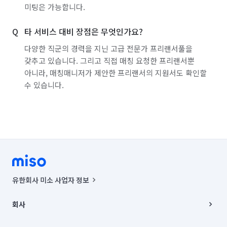
미팅은 가능합니다.
타 서비스 대비 장점은 무엇인가요?
다양한 직군의 경력을 지닌 고급 전문가 프리랜서풀을
갖추고 있습니다. 그리고 직접 매칭 요청한 프리랜서뿐
아니라, 매칭매니저가 제안한 프리랜서의 지원서도 확인할
수 있습니다.
유한회사 미소 사업자 정보
사업자등록번호 : 291-87-00271 | 인허가번호 : 2016-3220163-14-5-
00019 |
회사
통신판매신고번호 : 2024-서울종로-1400(공정거래위원회 정보) |
대표이사 : CHING VICTOR COLUMBIA RHEE
회사소개