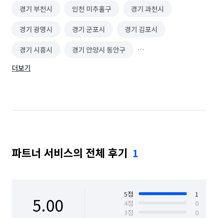
경기 부천시
인천 미추홀구
경기 과천시
경기 광명시
경기 군포시
경기 김포시
경기 시흥시
경기 안양시 동안구
더보기
경기 안양시 만안구
서울 강서구
서울 관악구
서울 구로구
서울 금천구
서울 동작구
서울 마포구
서울 서대문구
서울 양천구
서울 영등포구
서울 용산구
서울 은평구
파트너 서비스의 전체 후기
1
인천 강화군
인천 계양구
인천 남동구
인천 부평구
인천 연수구
인천 중구
경기 부천시 소사구
경기 부천시 원미구
5
점
1
5.00
4
점
0
3
점
0
경기 부천시 오정구