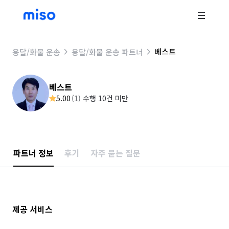
베스트
용달/화물 운송
용달/화물 운송 파트너
베스트
5.00
(
1
)
수행 10건 미만
파트너 정보
후기
자주 묻는 질문
제공 서비스