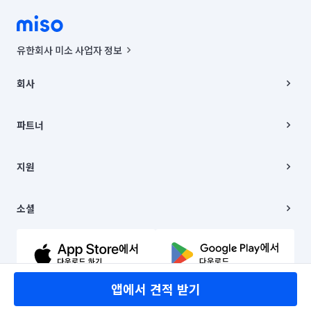
유한회사 미소 사업자 정보
사업자등록번호 : 291-87-00271 | 인허가번호 : 2016-3220163-14-5-
00019 |
회사
통신판매신고번호 : 2024-서울종로-1400(공정거래위원회 정보) |
대표이사 : CHING VICTOR COLUMBIA RHEE
회사소개
주소 | 본사: 서울특별시 종로구 율곡로 6(중학동, 트윈트리빌딩) B동 5층
채용
파트너
컨택센터 : 서울특별시 종로구 수송동 율곡로 24, 7층, 8층 미소
블로그
유한회사 미소는 통신판매중개자이며, 통신판매의 당사자가 아닙니다.
파트너 지원
상품, 상품정보, 거래에 관한 의무와 책임은 거래당사자에게 있습니다.
이사
지원
언론 보도 관련 문의:
contact@getmiso.com
이사 청소/입주 청소
대표번호: 1577-8808
고객센터
© 유한회사 미소. Miso, Inc. All Rights Reserved.
이용약관
소셜
개인정보처리방침
파트너 위치정보 이용약관
링크드인
문의하기
유튜브
앱에서 견적 받기