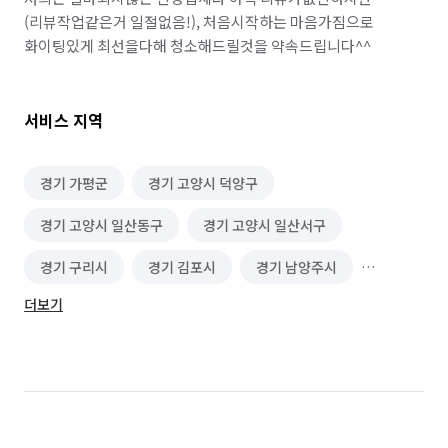
(리뷰작업같은거 일절없음!), 처음시작하는 마음가짐으로 
화이팅있게 최선을다해 청소해드릴것을 약속드립니다^^
서비스 지역
경기 가평군
경기 고양시 덕양구
경기 고양시 일산동구
경기 고양시 일산서구
경기 구리시
경기 김포시
경기 남양주시
더보기
경기 동두천시
경기 양주시
경기 연천군
경기 의정부시
경기 파주시
경기 포천시
서울 강북구
서울 광진구
서울 노원구
서울 도봉구
서울 성동구
서울 성북구