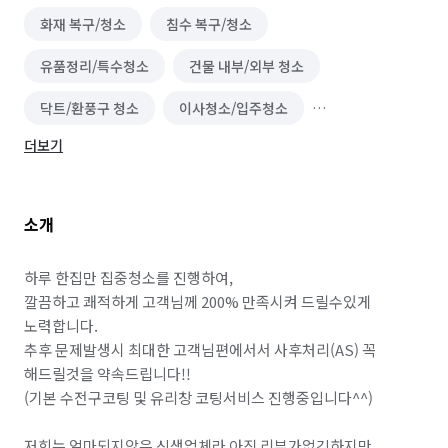
화재 복구/청소
침수 복구/청소
유품정리/특수청소
건물 내부/외부 청소
닥트/환풍구 청소
이사청소/입주청소
더보기
바닥 청소 (왁스 코팅)
실내 소독
폐기물 처리
악취 제거
해충방역
철거
곰팡이 제거
소개
비둘기 퇴치
하루 한집만 집중청소를 진행하여,

깔끔하고 쾌적하게 고객님께 200% 만족시켜 드릴수있게 
노력합니다.

추후 문제발생시 최대한 고객님편에서서 사후처리(AS) 꼭 
해드릴것을 약속드립니다!!

(기본 수전구코팅 및 유리창 코팅서비스 진행중입니다^^)

저희는 얼마되지않은 신생업체라 아직 리뷰가없긴하지만