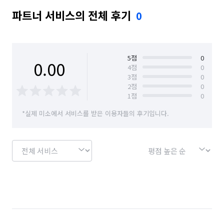
파트너 서비스의 전체 후기
0
서울 중랑구
5
점
0
0.00
4
점
0
3
점
0
2
점
0
1
점
0
*실제 미소에서 서비스를 받은 이용자들의 후기입니다.