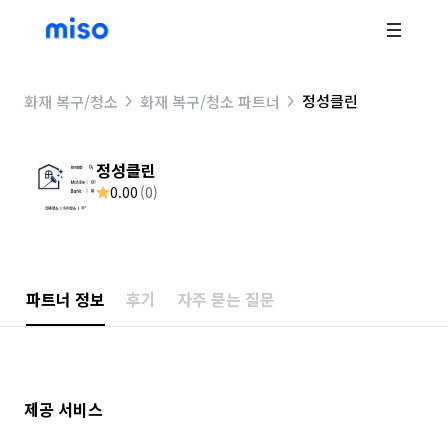
정성클린
화재 복구/청소
화재 복구/청소 파트너
정성클린
0.00
(
0
)
파트너 정보
후기
자주 묻는 질문
제공 서비스