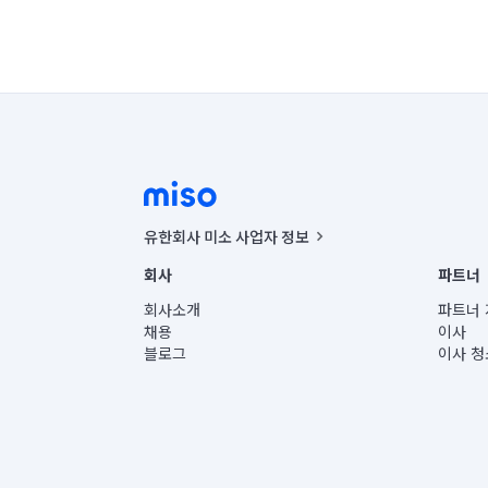
유한회사 미소 사업자 정보
사업자등록번호 : 291-87-00271 | 인허가번호 : 2016-32201
회사
파트너
통신판매신고번호 : 2024-서울종로-1400(공정거래위원회 정
대표이사 : CHING VICTOR COLUMBIA RHEE
회사소개
파트너 
주소 | 본사: 서울특별시 종로구 율곡로 6(중학동, 트윈트리
채용
이사
컨택센터 : 서울특별시 종로구 수송동 율곡로 24, 7층, 8층
블로그
이사 청
유한회사 미소는 통신판매중개자이며, 통신판매의 당사자가
상품, 상품정보, 거래에 관한 의무와 책임은 거래당사자에
언론 보도 관련 문의:
contact@getmiso.com
대표번호: 1577-8808
© 유한회사 미소. Miso, Inc. All Rights Reserved.