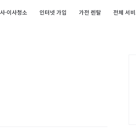
사·이사청소
인터넷 가입
가전 렌탈
전체 서비