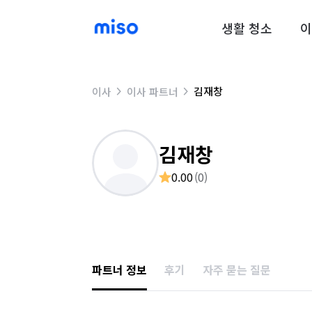
생활 청소
이
김재창
이사
이사 파트너
김재창
0.00
(
0
)
파트너 정보
후기
자주 묻는 질문