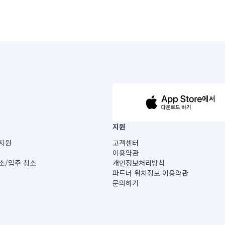
63-14-5-00019 |
지원
보) |
지원
고객센터
빌딩) B동 5층
이용약관
 미소
소/입주 청소
개인정보처리방침
 아닙니다.
파트너 위치정보 이용약관
게 있습니다.
문의하기