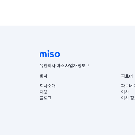
유한회사 미소 사업자 정보
사업자등록번호 : 291-87-00271 | 인허가번호 : 2016-32201
회사
파트너
통신판매신고번호 : 2024-서울종로-1400(공정거래위원회 정
대표이사 : CHING VICTOR COLUMBIA RHEE
회사소개
파트너 
주소 | 본사: 서울특별시 종로구 율곡로 6(중학동, 트윈트리
채용
이사
컨택센터 : 서울특별시 종로구 수송동 율곡로 24, 7층, 8층
블로그
이사 청
유한회사 미소는 통신판매중개자이며, 통신판매의 당사자가
상품, 상품정보, 거래에 관한 의무와 책임은 거래당사자에
언론 보도 관련 문의:
contact@getmiso.com
대표번호: 1577-8808
© 유한회사 미소. Miso, Inc. All Rights Reserved.