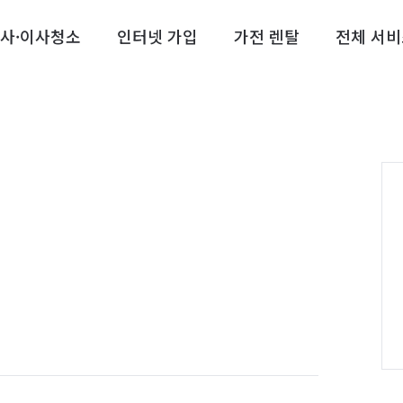
사·이사청소
인터넷 가입
가전 렌탈
전체 서비