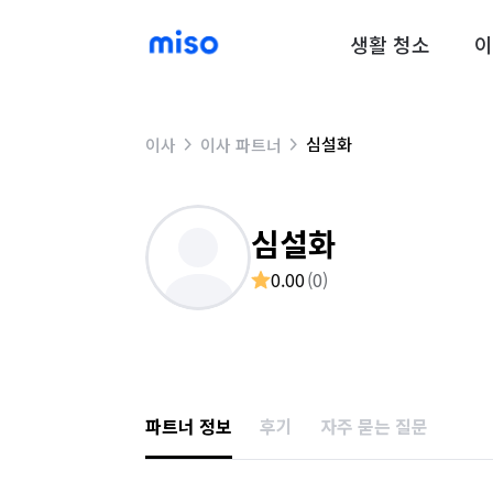
생활 청소
이
심설화
이사
이사 파트너
심설화
0.00
(
0
)
파트너 정보
후기
자주 묻는 질문