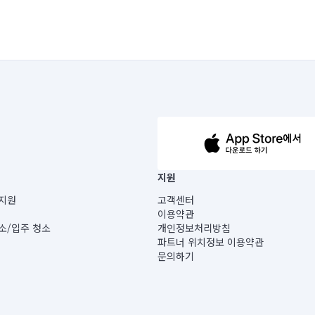
63-14-5-00019 |
지원
보) |
지원
고객센터
빌딩) B동 5층
이용약관
 미소
소/입주 청소
개인정보처리방침
 아닙니다.
파트너 위치정보 이용약관
게 있습니다.
문의하기