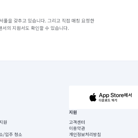
서풀을 갖추고 있습니다. 그리고 직접 매칭 요청한
랜서의 지원서도 확인할 수 있습니다.
63-14-5-00019 |
지원
보) |
지원
고객센터
빌딩) B동 5층
이용약관
 미소
소/입주 청소
개인정보처리방침