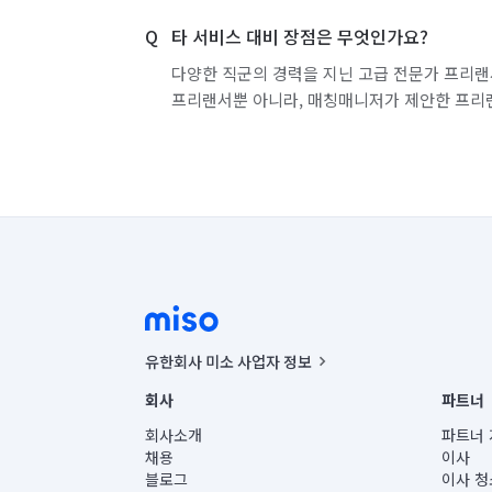
타 서비스 대비 장점은 무엇인가요?
다양한 직군의 경력을 지닌 고급 전문가 프리랜
프리랜서뿐 아니라, 매칭매니저가 제안한 프리
유한회사 미소 사업자 정보
사업자등록번호 : 291-87-00271 | 인허가번호 : 2016-32201
회사
파트너
통신판매신고번호 : 2024-서울종로-1400(공정거래위원회 정
대표이사 : CHING VICTOR COLUMBIA RHEE
회사소개
파트너 
주소 | 본사: 서울특별시 종로구 율곡로 6(중학동, 트윈트리
채용
이사
컨택센터 : 서울특별시 종로구 수송동 율곡로 24, 7층, 8층
블로그
이사 청