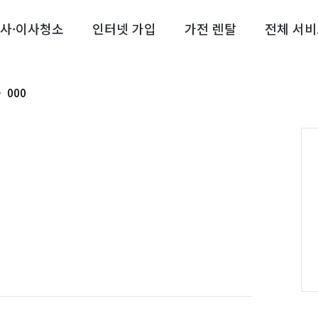
사·이사청소
인터넷 가입
가전 렌탈
전체 서비
000