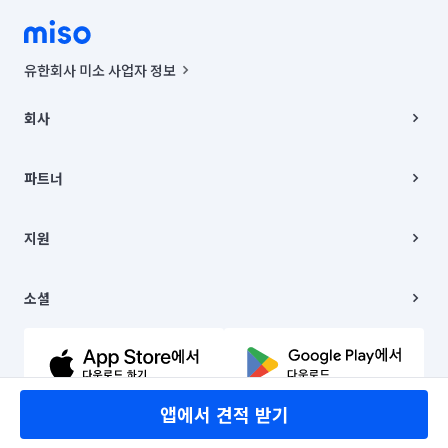
유한회사 미소 사업자 정보
사업자등록번호 : 291-87-00271 | 인허가번호 : 2016-3220163-14-5-
00019 |
회사
통신판매신고번호 : 2024-서울종로-1400(공정거래위원회 정보) |
대표이사 : CHING VICTOR COLUMBIA RHEE
회사소개
주소 | 본사: 서울특별시 종로구 율곡로 6(중학동, 트윈트리빌딩) B동 5층
채용
파트너
컨택센터 : 서울특별시 종로구 수송동 율곡로 24, 7층, 8층 미소
블로그
유한회사 미소는 통신판매중개자이며, 통신판매의 당사자가 아닙니다.
파트너 지원
상품, 상품정보, 거래에 관한 의무와 책임은 거래당사자에게 있습니다.
이사
지원
언론 보도 관련 문의:
contact@getmiso.com
이사 청소/입주 청소
대표번호: 1577-8808
고객센터
© 유한회사 미소. Miso, Inc. All Rights Reserved.
이용약관
소셜
개인정보처리방침
파트너 위치정보 이용약관
링크드인
문의하기
유튜브
앱에서 견적 받기