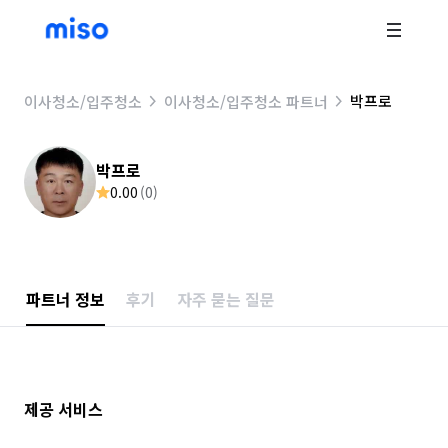
박프로
이사청소/입주청소
이사청소/입주청소 파트너
박프로
0.00
(
0
)
파트너 정보
후기
자주 묻는 질문
제공 서비스