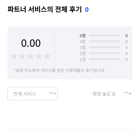
파트너 서비스의 전체 후기
0
5
점
0
0.00
4
점
0
3
점
0
2
점
0
1
점
0
*실제 미소에서 서비스를 받은 이용자들의 후기입니다.