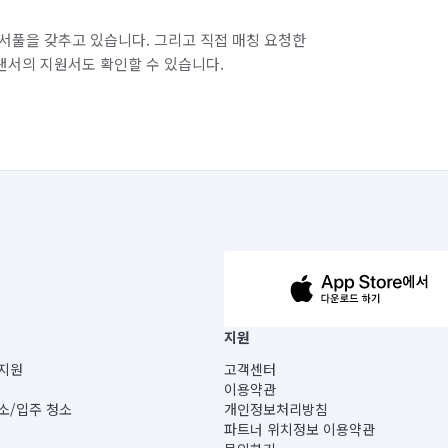
서풀을 갖추고 있습니다. 그리고 직접 매칭 요청한
랜서의 지원서도 확인할 수 있습니다.
63-14-5-00019 |
지원
보) |
지원
고객센터
빌딩) B동 5층
이용약관
 미소
소/입주 청소
개인정보처리방침
 아닙니다.
파트너 위치정보 이용약관
게 있습니다.