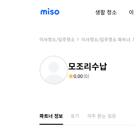
생활 청소
이
이사청소/입주청소
이사청소/입주청소 파트너
모조리수납
0.00
(
0
)
파트너 정보
후기
자주 묻는 질문