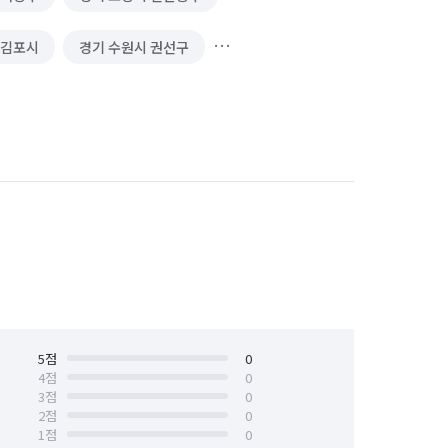
 김포시
경기 수원시 권선구
경기 수원시 팔달구
경기 시흥시
경기 안양시 동안구
경기 안양시 만안구
서울 강서구
서울 관악구
서울 노원구
서울 도봉구
서울 서초구
서울 성동구
서울 종로구
5
점
서울 중구
0
4
점
0
3
점
0
인천 남동구
인천 동구
2
점
0
1
점
0