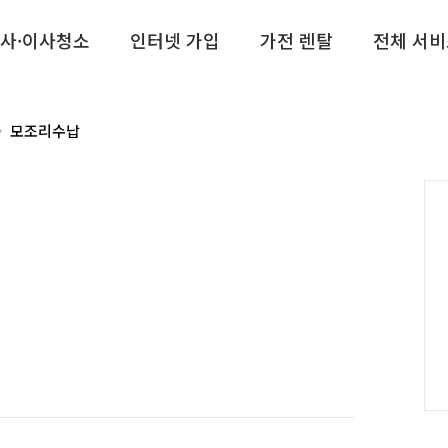
사·이사청소
인터넷 가입
가전 렌탈
전체 서비
모조리수납