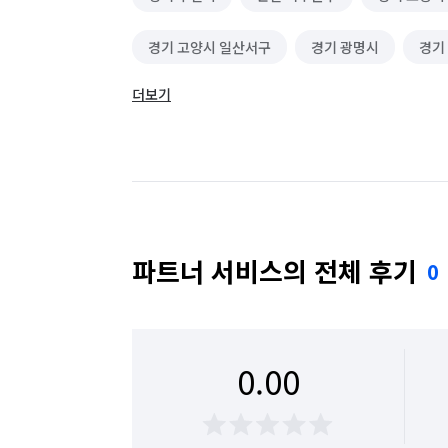
경기 고양시 일산서구
경기 광명시
경기
더보기
경기 수원시 영통구
경기 수원시 장안구
경기 안산시 단원구
경기 안산시 상록구
서울 강남구
서울 강동구
서울 강북구
서울 광진구
서울 구로구
서울 금천구
파트너 서비스의 전체 후기
0
서울 동작구
서울 마포구
서울 서대문구
서울 양천구
서울 영등포구
서울 용산구
0.00
서울 중랑구
인천 강화군
인천 계양구