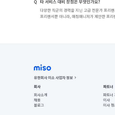
타 서비스 대비 장점은 무엇인가요?
다양한 직군의 경력을 지닌 고급 전문가 프리랜
프리랜서뿐 아니라, 매칭매니저가 제안한 프리
유한회사 미소 사업자 정보
사업자등록번호 : 291-87-00271 | 인허가번호 : 2016-32201
회사
파트너
통신판매신고번호 : 2024-서울종로-1400(공정거래위원회 정
대표이사 : CHING VICTOR COLUMBIA RHEE
회사소개
파트너 
주소 | 본사: 서울특별시 종로구 율곡로 6(중학동, 트윈트리
채용
이사
컨택센터 : 서울특별시 종로구 수송동 율곡로 24, 7층, 8층
블로그
이사 청
유한회사 미소는 통신판매중개자이며, 통신판매의 당사자가
상품, 상품정보, 거래에 관한 의무와 책임은 거래당사자에