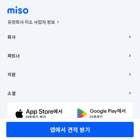
유한회사 미소 사업자 정보
사업자등록번호 : 291-87-00271 | 인허가번호 : 2016-3220163-14-5-
00019 |
회사
통신판매신고번호 : 2024-서울종로-1400(공정거래위원회 정보) |
대표이사 : CHING VICTOR COLUMBIA RHEE
회사소개
주소 | 본사: 서울특별시 종로구 율곡로 6(중학동, 트윈트리빌딩) B동 5층
채용
파트너
컨택센터 : 서울특별시 종로구 수송동 율곡로 24, 7층, 8층 미소
블로그
유한회사 미소는 통신판매중개자이며, 통신판매의 당사자가 아닙니다.
파트너 지원
상품, 상품정보, 거래에 관한 의무와 책임은 거래당사자에게 있습니다.
이사
지원
언론 보도 관련 문의:
contact@getmiso.com
이사 청소/입주 청소
대표번호: 1577-8808
고객센터
© 유한회사 미소. Miso, Inc. All Rights Reserved.
이용약관
소셜
개인정보처리방침
파트너 위치정보 이용약관
링크드인
문의하기
유튜브
앱에서 견적 받기