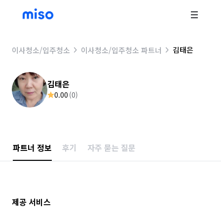
김태은
이사청소/입주청소
이사청소/입주청소 파트너
김태은
0.00
(
0
)
파트너 정보
후기
자주 묻는 질문
제공 서비스