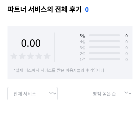
파트너 서비스의 전체 후기
0
5
점
0
0.00
4
점
0
3
점
0
2
점
0
1
점
0
*실제 미소에서 서비스를 받은 이용자들의 후기입니다.