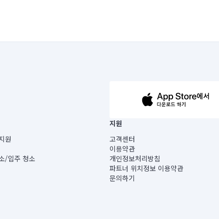
63-14-5-00019 |
지원
보) |
지원
고객센터
빌딩) B동 5층
이용약관
 미소
소/입주 청소
개인정보처리방침
 아닙니다.
파트너 위치정보 이용약관
게 있습니다.
문의하기