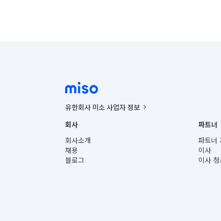
유한회사 미소 사업자 정보
사업자등록번호 : 291-87-00271 | 인허가번호 : 2016-32201
회사
파트너
통신판매신고번호 : 2024-서울종로-1400(공정거래위원회 정
대표이사 : CHING VICTOR COLUMBIA RHEE
회사소개
파트너 
주소 | 본사: 서울특별시 종로구 율곡로 6(중학동, 트윈트리
채용
이사
컨택센터 : 서울특별시 종로구 수송동 율곡로 24, 7층, 8층
블로그
이사 청
유한회사 미소는 통신판매중개자이며, 통신판매의 당사자가
상품, 상품정보, 거래에 관한 의무와 책임은 거래당사자에
언론 보도 관련 문의:
contact@getmiso.com
대표번호: 1577-8808
© 유한회사 미소. Miso, Inc. All Rights Reserved.