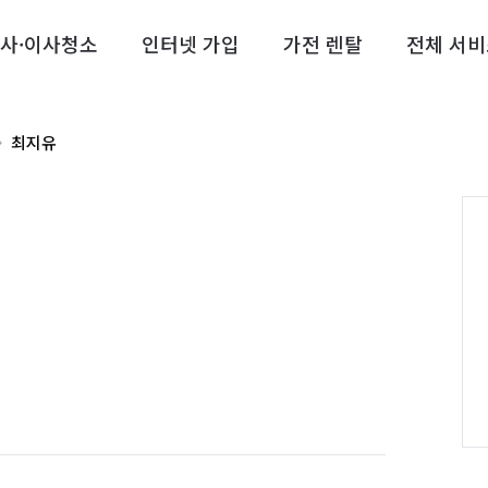
사·이사청소
인터넷 가입
가전 렌탈
전체 서비
최지유