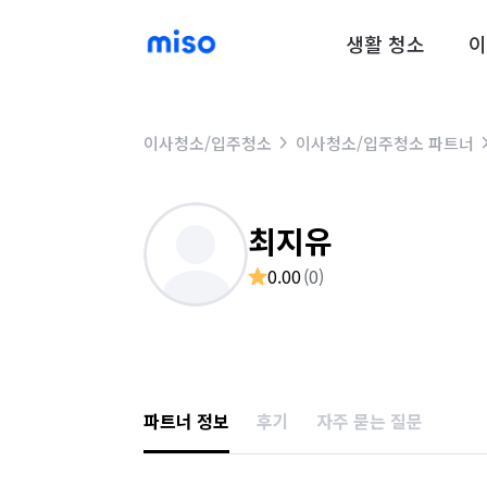
생활 청소
이
이사청소/입주청소
이사청소/입주청소 파트너
최지유
0.00
(
0
)
파트너 정보
후기
자주 묻는 질문