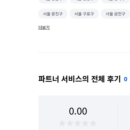
서울 광진구
서울 구로구
서울 금천구
더보기
서울 동대문구
서울 동작구
서울 마포구
서울 성동구
서울 성북구
서울 송파구
서울 용산구
서울 은평구
서울 종로구
파트너 서비스의 전체 후기
0
0.00