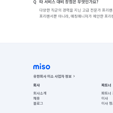
타 서비스 대비 장점은 무엇인가요?
다양한 직군의 경력을 지닌 고급 전문가 프리랜
프리랜서뿐 아니라, 매칭매니저가 제안한 프리
유한회사 미소 사업자 정보
사업자등록번호 : 291-87-00271 | 인허가번호 : 2016-32201
회사
파트너
통신판매신고번호 : 2024-서울종로-1400(공정거래위원회 정
대표이사 : CHING VICTOR COLUMBIA RHEE
회사소개
파트너 
주소 | 본사: 서울특별시 종로구 율곡로 6(중학동, 트윈트리
채용
이사
컨택센터 : 서울특별시 종로구 수송동 율곡로 24, 7층, 8층
블로그
이사 청
유한회사 미소는 통신판매중개자이며, 통신판매의 당사자가
상품, 상품정보, 거래에 관한 의무와 책임은 거래당사자에