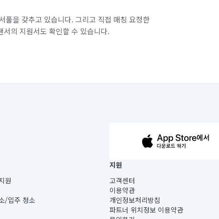
서풀을 갖추고 있습니다. 그리고 직접 매칭 요청한
랜서의 지원서도 확인할 수 있습니다.
63-14-5-00019 |
지원
보) |
지원
고객센터
빌딩) B동 5층
이용약관
 미소
소/입주 청소
개인정보처리방침
 아닙니다.
파트너 위치정보 이용약관
게 있습니다.