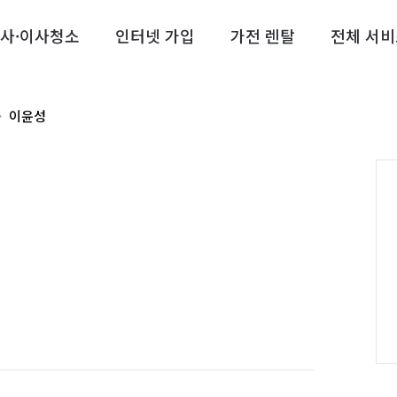
사·이사청소
인터넷 가입
가전 렌탈
전체 서비
이윤성