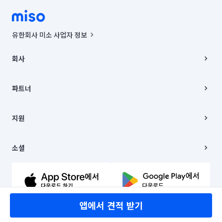
유한회사 미소 사업자 정보
사업자등록번호 : 291-87-00271 | 인허가번호 : 2016-3220163-14-5-
00019 |
회사
통신판매신고번호 : 2024-서울종로-1400(공정거래위원회 정보) |
대표이사 : CHING VICTOR COLUMBIA RHEE
회사소개
주소 | 본사: 서울특별시 종로구 율곡로 6(중학동, 트윈트리빌딩) B동 5층
채용
파트너
컨택센터 : 서울특별시 종로구 수송동 율곡로 24, 7층, 8층 미소
블로그
유한회사 미소는 통신판매중개자이며, 통신판매의 당사자가 아닙니다.
파트너 지원
상품, 상품정보, 거래에 관한 의무와 책임은 거래당사자에게 있습니다.
이사
지원
언론 보도 관련 문의:
contact@getmiso.com
이사 청소/입주 청소
대표번호: 1577-8808
고객센터
© 유한회사 미소. Miso, Inc. All Rights Reserved.
이용약관
소셜
개인정보처리방침
파트너 위치정보 이용약관
링크드인
문의하기
유튜브
앱에서 견적 받기