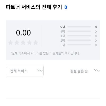
파트너 서비스의 전체 후기
0
5
점
0
0.00
4
점
0
3
점
0
2
점
0
1
점
0
*실제 미소에서 서비스를 받은 이용자들의 후기입니다.