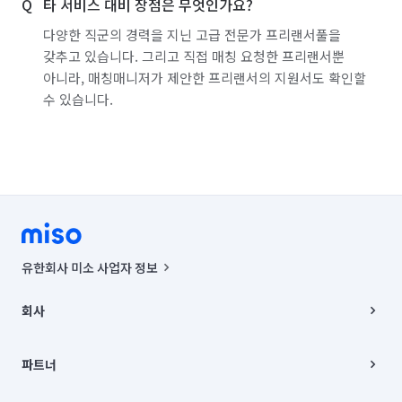
타 서비스 대비 장점은 무엇인가요?
다양한 직군의 경력을 지닌 고급 전문가 프리랜서풀을
갖추고 있습니다. 그리고 직접 매칭 요청한 프리랜서뿐
아니라, 매칭매니저가 제안한 프리랜서의 지원서도 확인할
수 있습니다.
유한회사 미소 사업자 정보
사업자등록번호 : 291-87-00271 | 인허가번호 : 2016-3220163-14-5-
00019 |
회사
통신판매신고번호 : 2024-서울종로-1400(공정거래위원회 정보) |
대표이사 : CHING VICTOR COLUMBIA RHEE
회사소개
주소 | 본사: 서울특별시 종로구 율곡로 6(중학동, 트윈트리빌딩) B동 5층
채용
파트너
컨택센터 : 서울특별시 종로구 수송동 율곡로 24, 7층, 8층 미소
블로그
유한회사 미소는 통신판매중개자이며, 통신판매의 당사자가 아닙니다.
파트너 지원