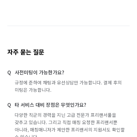
인천 부평구
인천 서구
인천 연수구
인천 중구
전북 전주시 덕진구
경기 화성시 동탄구
경기 화성시 효행구
경기 화성시 만세구
경기 화성시 병점구
자주 묻는 질문
사전미팅이 가능한가요?
규정에 준하여 채팅과 유선상담만 가능합니다. 결제 후의
미팅은 가능합니다.
타 서비스 대비 장점은 무엇인가요?
다양한 직군의 경력을 지닌 고급 전문가 프리랜서풀을
갖추고 있습니다. 그리고 직접 매칭 요청한 프리랜서뿐
아니라, 매칭매니저가 제안한 프리랜서의 지원서도 확인할
수 있습니다.