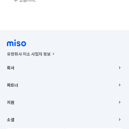
유한회사 미소 사업자 정보
사업자등록번호 : 291-87-00271 | 인허가번호 : 2016-3220163-14-5-
00019 |
회사
통신판매신고번호 : 2024-서울종로-1400(공정거래위원회 정보) |
대표이사 : CHING VICTOR COLUMBIA RHEE
회사소개
주소 | 본사: 서울특별시 종로구 율곡로 6(중학동, 트윈트리빌딩) B동 5층
채용
파트너
컨택센터 : 서울특별시 종로구 수송동 율곡로 24, 7층, 8층 미소
블로그
유한회사 미소는 통신판매중개자이며, 통신판매의 당사자가 아닙니다.
파트너 지원
상품, 상품정보, 거래에 관한 의무와 책임은 거래당사자에게 있습니다.
이사
지원
언론 보도 관련 문의:
contact@getmiso.com
이사 청소/입주 청소
대표번호: 1577-8808
고객센터
© 유한회사 미소. Miso, Inc. All Rights Reserved.
이용약관
소셜
개인정보처리방침