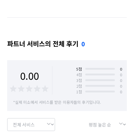
경기 성남시 수정구
경기 성남시 중원구
경기 시흥시
경기 안양시 동안구
경기 양주시
경기 양평군
경기 용인시 기흥구
파트너 서비스의 전체 후기
0
경기 용인시 수지구
경기 의정부시
경기 이천시
경기 평택시
경기 하남시
경기 화성시
경북 울릉군
대전 서구
서울 강남구
5
점
0
0.00
4
점
0
3
점
0
서울 강동구
서울 관악구
서울 광진구
2
점
0
1
점
0
서울 구로구
서울 동대문구
서울 동작구
*실제 미소에서 서비스를 받은 이용자들의 후기입니다.
서울 마포구
서울 서대문구
서울 서초구
서울 성동구
서울 송파구
서울 영등포구
서울 용산구
서울 중랑구
인천 남동구