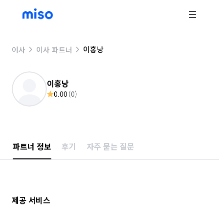
이홍낭
이사
이사 파트너
이홍낭
0.00
(
0
)
파트너 정보
후기
자주 묻는 질문
제공 서비스