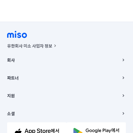
유한회사 미소 사업자 정보
사업자등록번호 : 291-87-00271 | 인허가번호 : 2016-3220163-14-5-
00019 |
회사
통신판매신고번호 : 2024-서울종로-1400(공정거래위원회 정보) |
대표이사 : CHING VICTOR COLUMBIA RHEE
회사소개
주소 | 본사: 서울특별시 종로구 율곡로 6(중학동, 트윈트리빌딩) B동 5층
채용
파트너
컨택센터 : 서울특별시 종로구 수송동 율곡로 24, 7층, 8층 미소
블로그
유한회사 미소는 통신판매중개자이며, 통신판매의 당사자가 아닙니다.
파트너 지원
상품, 상품정보, 거래에 관한 의무와 책임은 거래당사자에게 있습니다.
이사
지원
언론 보도 관련 문의:
contact@getmiso.com
이사 청소/입주 청소
대표번호: 1577-8808
고객센터
© 유한회사 미소. Miso, Inc. All Rights Reserved.
이용약관
소셜
개인정보처리방침
파트너 위치정보 이용약관
링크드인
문의하기
유튜브