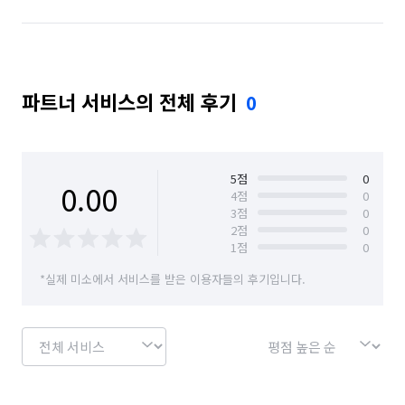
파트너 서비스의 전체 후기
0
5
점
0
0.00
4
점
0
3
점
0
2
점
0
1
점
0
*실제 미소에서 서비스를 받은 이용자들의 후기입니다.