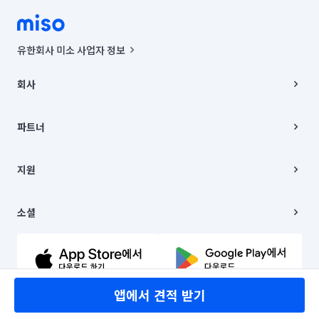
유한회사 미소 사업자 정보
사업자등록번호 : 291-87-00271 | 인허가번호 : 2016-3220163-14-5-
00019 |
회사
통신판매신고번호 : 2024-서울종로-1400(공정거래위원회 정보) |
대표이사 : CHING VICTOR COLUMBIA RHEE
회사소개
주소 | 본사: 서울특별시 종로구 율곡로 6(중학동, 트윈트리빌딩) B동 5층
채용
파트너
컨택센터 : 서울특별시 종로구 수송동 율곡로 24, 7층, 8층 미소
블로그
유한회사 미소는 통신판매중개자이며, 통신판매의 당사자가 아닙니다.
파트너 지원
상품, 상품정보, 거래에 관한 의무와 책임은 거래당사자에게 있습니다.
이사
지원
언론 보도 관련 문의:
contact@getmiso.com
이사 청소/입주 청소
대표번호: 1577-8808
고객센터
© 유한회사 미소. Miso, Inc. All Rights Reserved.
이용약관
소셜
개인정보처리방침
파트너 위치정보 이용약관
링크드인
문의하기
유튜브
앱에서 견적 받기