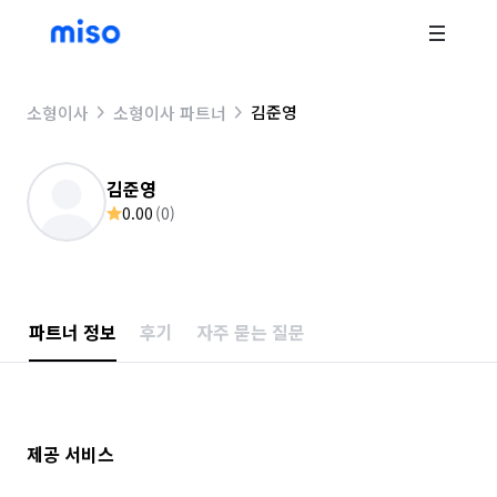
김준영
소형이사
소형이사 파트너
김준영
0.00
(
0
)
파트너 정보
후기
자주 묻는 질문
제공 서비스