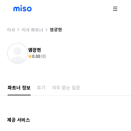
염광현
이사
이사 파트너
염광현
0.00
(
0
)
파트너 정보
후기
자주 묻는 질문
제공 서비스