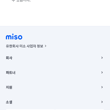
유한회사 미소 사업자 정보
사업자등록번호 : 291-87-00271 | 인허가번호 : 2016-3220163-14-5-
00019 |
회사
통신판매신고번호 : 2024-서울종로-1400(공정거래위원회 정보) |
대표이사 : CHING VICTOR COLUMBIA RHEE
회사소개
주소 | 본사: 서울특별시 종로구 율곡로 6(중학동, 트윈트리빌딩) B동 5층
채용
파트너
컨택센터 : 서울특별시 종로구 수송동 율곡로 24, 7층, 8층 미소
블로그
유한회사 미소는 통신판매중개자이며, 통신판매의 당사자가 아닙니다.
파트너 지원
상품, 상품정보, 거래에 관한 의무와 책임은 거래당사자에게 있습니다.
이사
지원
언론 보도 관련 문의:
contact@getmiso.com
이사 청소/입주 청소
대표번호: 1577-8808
고객센터
© 유한회사 미소. Miso, Inc. All Rights Reserved.
이용약관
소셜
개인정보처리방침