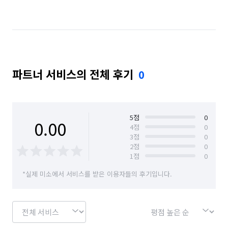
파트너 서비스의 전체 후기
0
5
점
0
0.00
4
점
0
3
점
0
2
점
0
1
점
0
*실제 미소에서 서비스를 받은 이용자들의 후기입니다.