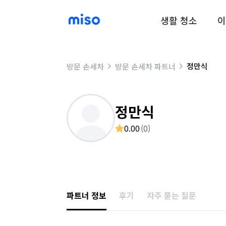
생활 청소
이
정만식
방문 손세차
방문 손세차 파트너
정만식
0.00
(
0
)
파트너 정보
후기
자주 묻는 질문