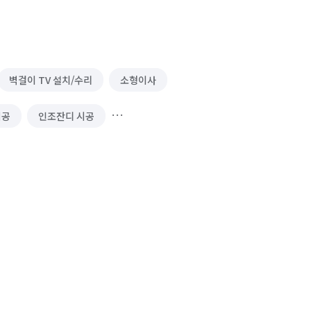
벽걸이 TV 설치/수리
소형이사
시공
인조잔디 시공