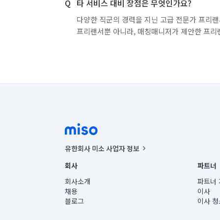
타 서비스 대비 장점은 무엇인가요?
다양한 직군의 경력을 지닌 고급 전문가 프리랜
프리랜서뿐 아니라, 매칭매니저가 제안한 프리
유한회사 미소 사업자 정보
사업자등록번호 : 291-87-00271 | 인허가번호 : 2016-32201
회사
파트너
통신판매신고번호 : 2024-서울종로-1400(공정거래위원회 정
대표이사 : CHING VICTOR COLUMBIA RHEE
회사소개
파트너 
주소 | 본사: 서울특별시 종로구 율곡로 6(중학동, 트윈트리
채용
이사
컨택센터 : 서울특별시 종로구 수송동 율곡로 24, 7층, 8층
블로그
이사 청
유한회사 미소는 통신판매중개자이며, 통신판매의 당사자가
상품, 상품정보, 거래에 관한 의무와 책임은 거래당사자에