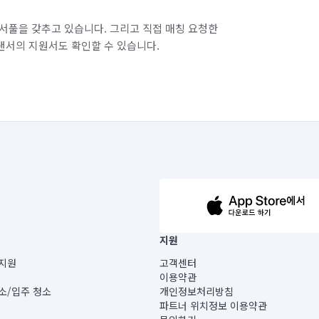
서풀을 갖추고 있습니다. 그리고 직접 매칭 요청한
랜서의 지원서도 확인할 수 있습니다.
63-14-5-00019 |
지원
보) |
지원
고객센터
빌딩) B동 5층
이용약관
 미소
소/입주 청소
개인정보처리방침
 아닙니다.
파트너 위치정보 이용약관
게 있습니다.