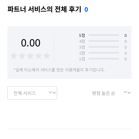
파트너 서비스의 전체 후기
0
5
점
0
0.00
4
점
0
3
점
0
2
점
0
1
점
0
*실제 미소에서 서비스를 받은 이용자들의 후기입니다.