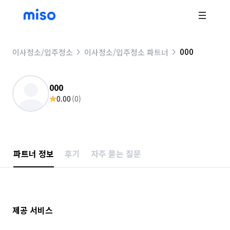
000
이사청소/입주청소
이사청소/입주청소 파트너
000
0.00
(
0
)
파트너 정보
후기
자주 묻는 질문
제공 서비스