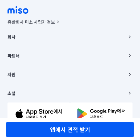
유한회사 미소 사업자 정보
사업자등록번호 : 291-87-00271 | 인허가번호 : 2016-3220163-14-5-
00019 |
회사
통신판매신고번호 : 2024-서울종로-1400(공정거래위원회 정보) |
대표이사 : CHING VICTOR COLUMBIA RHEE
회사소개
주소 | 본사: 서울특별시 종로구 율곡로 6(중학동, 트윈트리빌딩) B동 5층
채용
파트너
컨택센터 : 서울특별시 종로구 수송동 율곡로 24, 7층, 8층 미소
블로그
유한회사 미소는 통신판매중개자이며, 통신판매의 당사자가 아닙니다.
파트너 지원
상품, 상품정보, 거래에 관한 의무와 책임은 거래당사자에게 있습니다.
이사
지원
언론 보도 관련 문의:
contact@getmiso.com
이사 청소/입주 청소
대표번호: 1577-8808
고객센터
© 유한회사 미소. Miso, Inc. All Rights Reserved.
이용약관
소셜
개인정보처리방침
파트너 위치정보 이용약관
링크드인
문의하기
유튜브
앱에서 견적 받기