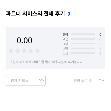
파트너 서비스의 전체 후기
0
5
점
0
0.00
4
점
0
3
점
0
2
점
0
1
점
0
*실제 미소에서 서비스를 받은 이용자들의 후기입니다.