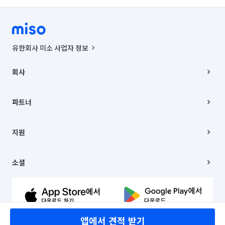
유한회사 미소 사업자 정보
사업자등록번호 : 291-87-00271 | 인허가번호 : 2016-3220163-14-5-
00019 |
회사
통신판매신고번호 : 2024-서울종로-1400(공정거래위원회 정보) |
대표이사 : CHING VICTOR COLUMBIA RHEE
회사소개
주소 | 본사: 서울특별시 종로구 율곡로 6(중학동, 트윈트리빌딩) B동 5층
채용
파트너
컨택센터 : 서울특별시 종로구 수송동 율곡로 24, 7층, 8층 미소
블로그
유한회사 미소는 통신판매중개자이며, 통신판매의 당사자가 아닙니다.
파트너 지원
상품, 상품정보, 거래에 관한 의무와 책임은 거래당사자에게 있습니다.
이사
지원
언론 보도 관련 문의:
contact@getmiso.com
이사 청소/입주 청소
대표번호: 1577-8808
고객센터
© 유한회사 미소. Miso, Inc. All Rights Reserved.
이용약관
소셜
개인정보처리방침
파트너 위치정보 이용약관
링크드인
문의하기
유튜브
앱에서 견적 받기