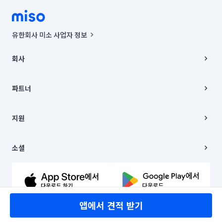
유한회사 미소 사업자 정보
사업자등록번호 : 291-87-00271 | 인허가번호 : 2016-3220163-14-5-
00019 |
회사
통신판매신고번호 : 2024-서울종로-1400(공정거래위원회 정보) |
대표이사 : CHING VICTOR COLUMBIA RHEE
회사소개
주소 | 본사: 서울특별시 종로구 율곡로 6(중학동, 트윈트리빌딩) B동 5층
채용
파트너
컨택센터 : 서울특별시 종로구 수송동 율곡로 24, 7층, 8층 미소
블로그
유한회사 미소는 통신판매중개자이며, 통신판매의 당사자가 아닙니다.
파트너 지원
상품, 상품정보, 거래에 관한 의무와 책임은 거래당사자에게 있습니다.
이사
지원
언론 보도 관련 문의:
contact@getmiso.com
이사 청소/입주 청소
대표번호: 1577-8808
고객센터
© 유한회사 미소. Miso, Inc. All Rights Reserved.
이용약관
소셜
개인정보처리방침
파트너 위치정보 이용약관
링크드인
문의하기
유튜브
앱에서 견적 받기