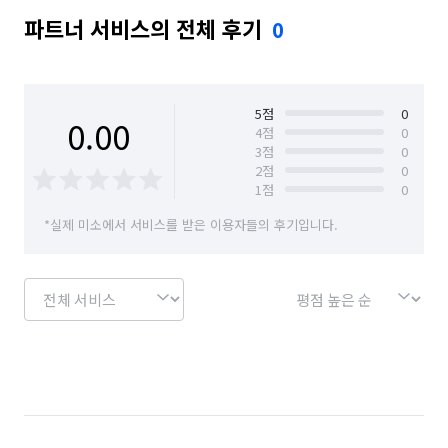
파트너 서비스의 전체 후기
0
5
점
0
0.00
4
점
0
3
점
0
2
점
0
1
점
0
*실제 미소에서 서비스를 받은 이용자들의 후기입니다.