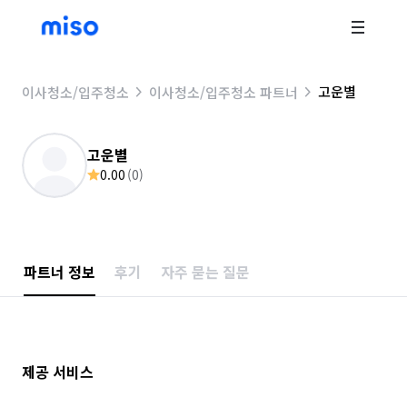
고운별
이사청소/입주청소
이사청소/입주청소 파트너
고운별
0.00
(
0
)
파트너 정보
후기
자주 묻는 질문
제공 서비스