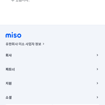
유한회사 미소 사업자 정보
사업자등록번호 : 291-87-00271 | 인허가번호 : 2016-3220163-14-5-
00019 |
회사
통신판매신고번호 : 2024-서울종로-1400(공정거래위원회 정보) |
대표이사 : CHING VICTOR COLUMBIA RHEE
회사소개
주소 | 본사: 서울특별시 종로구 율곡로 6(중학동, 트윈트리빌딩) B동 5층
채용
파트너
컨택센터 : 서울특별시 종로구 수송동 율곡로 24, 7층, 8층 미소
블로그
유한회사 미소는 통신판매중개자이며, 통신판매의 당사자가 아닙니다.
파트너 지원
상품, 상품정보, 거래에 관한 의무와 책임은 거래당사자에게 있습니다.
이사
지원
언론 보도 관련 문의:
contact@getmiso.com
이사 청소/입주 청소
대표번호: 1577-8808
고객센터
© 유한회사 미소. Miso, Inc. All Rights Reserved.
이용약관
소셜
개인정보처리방침