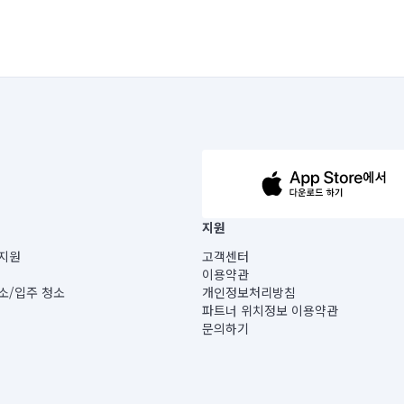
63-14-5-00019 |
지원
보) |
지원
고객센터
빌딩) B동 5층
이용약관
 미소
소/입주 청소
개인정보처리방침
 아닙니다.
파트너 위치정보 이용약관
게 있습니다.
문의하기