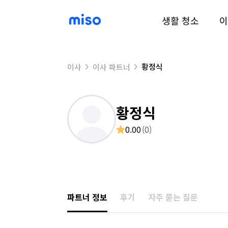
생활 청소
이
황정식
이사
이사 파트너
황정식
0.00
(
0
)
파트너 정보
후기
자주 묻는 질문