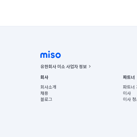
유한회사 미소 사업자 정보
사업자등록번호 : 291-87-00271 | 인허가번호 : 2016-32201
회사
파트너
통신판매신고번호 : 2024-서울종로-1400(공정거래위원회 정
대표이사 : CHING VICTOR COLUMBIA RHEE
회사소개
파트너 
주소 | 본사: 서울특별시 종로구 율곡로 6(중학동, 트윈트리
채용
이사
컨택센터 : 서울특별시 종로구 수송동 율곡로 24, 7층, 8층
블로그
이사 청
유한회사 미소는 통신판매중개자이며, 통신판매의 당사자가
상품, 상품정보, 거래에 관한 의무와 책임은 거래당사자에
언론 보도 관련 문의:
contact@getmiso.com
대표번호: 1577-8808
© 유한회사 미소. Miso, Inc. All Rights Reserved.