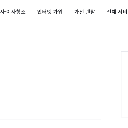
사·이사청소
인터넷 가입
가전 렌탈
전체 서비