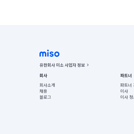
유한회사 미소 사업자 정보
사업자등록번호 : 291-87-00271 | 인허가번호 : 2016-32201
회사
파트너
통신판매신고번호 : 2024-서울종로-1400(공정거래위원회 정
대표이사 : CHING VICTOR COLUMBIA RHEE
회사소개
파트너 
주소 | 본사: 서울특별시 종로구 율곡로 6(중학동, 트윈트리
채용
이사
컨택센터 : 서울특별시 종로구 수송동 율곡로 24, 7층, 8층
블로그
이사 청
유한회사 미소는 통신판매중개자이며, 통신판매의 당사자가
상품, 상품정보, 거래에 관한 의무와 책임은 거래당사자에
언론 보도 관련 문의:
contact@getmiso.com
대표번호: 1577-8808
© 유한회사 미소. Miso, Inc. All Rights Reserved.