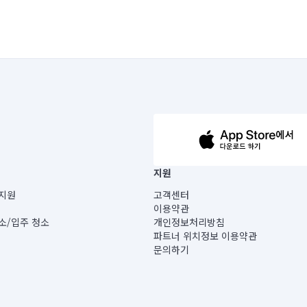
63-14-5-00019 |
지원
보) |
지원
고객센터
빌딩) B동 5층
이용약관
 미소
소/입주 청소
개인정보처리방침
 아닙니다.
파트너 위치정보 이용약관
게 있습니다.
문의하기