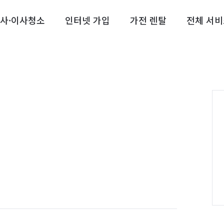
사·이사청소
인터넷 가입
가전 렌탈
전체 서비