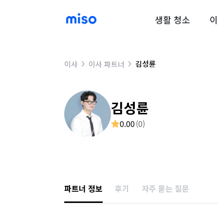
생활 청소
이
김성륜
이사
이사 파트너
김성륜
0.00
(
0
)
파트너 정보
후기
자주 묻는 질문