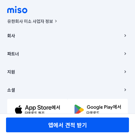
유한회사 미소 사업자 정보
사업자등록번호 : 291-87-00271 | 인허가번호 : 2016-3220163-14-5-
00019 |
회사
통신판매신고번호 : 2024-서울종로-1400(공정거래위원회 정보) |
대표이사 : CHING VICTOR COLUMBIA RHEE
회사소개
주소 | 본사: 서울특별시 종로구 율곡로 6(중학동, 트윈트리빌딩) B동 5층
채용
파트너
컨택센터 : 서울특별시 종로구 수송동 율곡로 24, 7층, 8층 미소
블로그
유한회사 미소는 통신판매중개자이며, 통신판매의 당사자가 아닙니다.
파트너 지원
상품, 상품정보, 거래에 관한 의무와 책임은 거래당사자에게 있습니다.
이사
지원
언론 보도 관련 문의:
contact@getmiso.com
이사 청소/입주 청소
대표번호: 1577-8808
고객센터
© 유한회사 미소. Miso, Inc. All Rights Reserved.
이용약관
소셜
개인정보처리방침
파트너 위치정보 이용약관
링크드인
문의하기
유튜브
앱에서 견적 받기