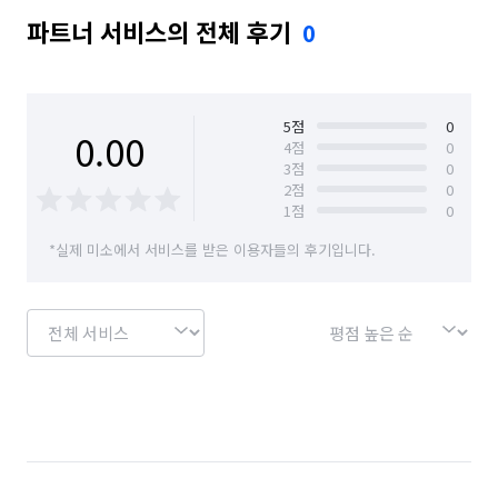
파트너 서비스의 전체 후기
0
5
점
0
0.00
4
점
0
3
점
0
2
점
0
1
점
0
*실제 미소에서 서비스를 받은 이용자들의 후기입니다.