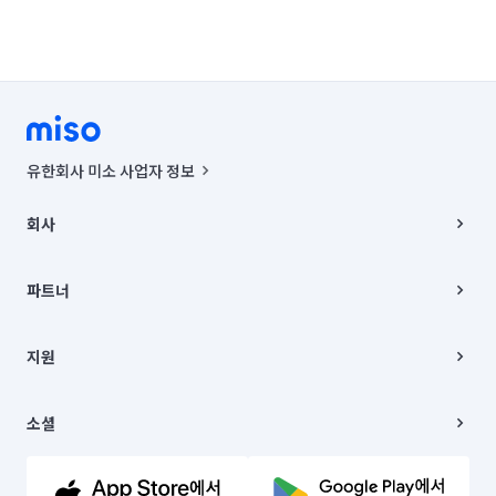
유한회사 미소 사업자 정보
사업자등록번호 : 291-87-00271 | 인허가번호 : 2016-3220163-14-5-
00019 |
회사
통신판매신고번호 : 2024-서울종로-1400(공정거래위원회 정보) |
대표이사 : CHING VICTOR COLUMBIA RHEE
회사소개
주소 | 본사: 서울특별시 종로구 율곡로 6(중학동, 트윈트리빌딩) B동 5층
채용
파트너
컨택센터 : 서울특별시 종로구 수송동 율곡로 24, 7층, 8층 미소
블로그
유한회사 미소는 통신판매중개자이며, 통신판매의 당사자가 아닙니다.
파트너 지원
상품, 상품정보, 거래에 관한 의무와 책임은 거래당사자에게 있습니다.
이사
지원
언론 보도 관련 문의:
contact@getmiso.com
이사 청소/입주 청소
대표번호: 1577-8808
고객센터
© 유한회사 미소. Miso, Inc. All Rights Reserved.
이용약관
소셜
개인정보처리방침
파트너 위치정보 이용약관
링크드인
문의하기
유튜브