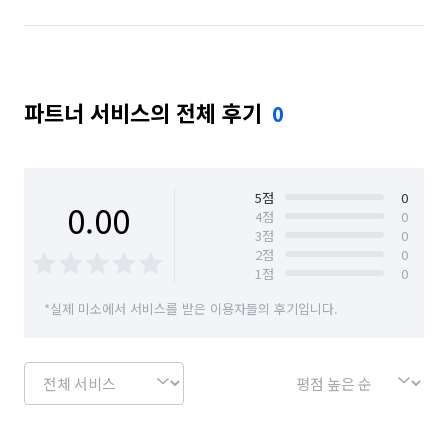
파트너 서비스의 전체 후기
0
5
점
0
0.00
4
점
0
3
점
0
2
점
0
1
점
0
*실제 미소에서 서비스를 받은 이용자들의 후기입니다.