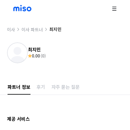
최지민
이사
이사 파트너
최지민
0.00
(
0
)
파트너 정보
후기
자주 묻는 질문
제공 서비스