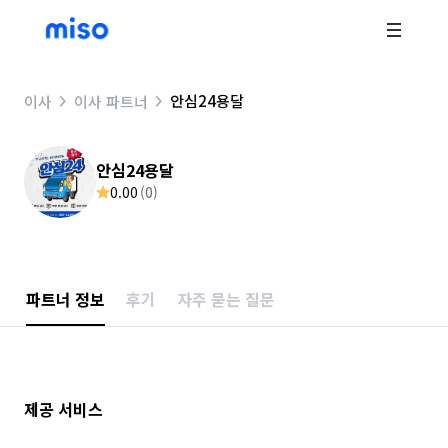
안심24용달
이사
이사 파트너
안심24용달
0.00
(
0
)
파트너 정보
후기
자주 묻는 질문
제공 서비스