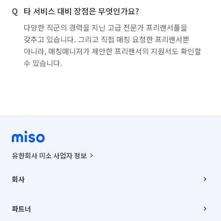
타 서비스 대비 장점은 무엇인가요?
다양한 직군의 경력을 지닌 고급 전문가 프리랜서풀을
갖추고 있습니다. 그리고 직접 매칭 요청한 프리랜서뿐
아니라, 매칭매니저가 제안한 프리랜서의 지원서도 확인할
수 있습니다.
유한회사 미소 사업자 정보
사업자등록번호 : 291-87-00271 | 인허가번호 : 2016-3220163-14-5-
00019 |
회사
통신판매신고번호 : 2024-서울종로-1400(공정거래위원회 정보) |
대표이사 : CHING VICTOR COLUMBIA RHEE
회사소개
주소 | 본사: 서울특별시 종로구 율곡로 6(중학동, 트윈트리빌딩) B동 5층
채용
파트너
컨택센터 : 서울특별시 종로구 수송동 율곡로 24, 7층, 8층 미소
블로그