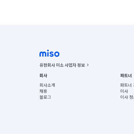
유한회사 미소 사업자 정보
사업자등록번호 : 291-87-00271 | 인허가번호 : 2016-32201
회사
파트너
통신판매신고번호 : 2024-서울종로-1400(공정거래위원회 정
대표이사 : CHING VICTOR COLUMBIA RHEE
회사소개
파트너 
주소 | 본사: 서울특별시 종로구 율곡로 6(중학동, 트윈트리
채용
이사
컨택센터 : 서울특별시 종로구 수송동 율곡로 24, 7층, 8층
블로그
이사 청
유한회사 미소는 통신판매중개자이며, 통신판매의 당사자가
상품, 상품정보, 거래에 관한 의무와 책임은 거래당사자에
언론 보도 관련 문의:
contact@getmiso.com
대표번호: 1577-8808
© 유한회사 미소. Miso, Inc. All Rights Reserved.