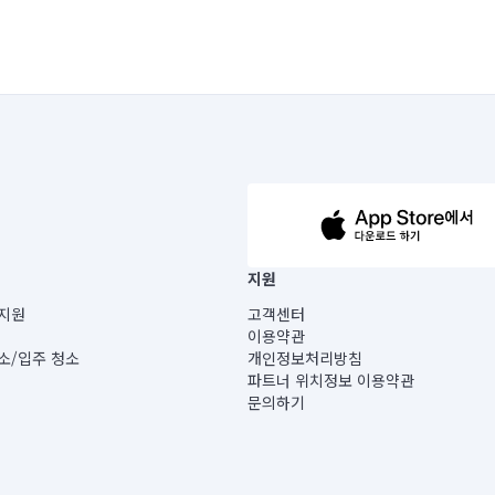
63-14-5-00019 |
지원
보) |
지원
고객센터
빌딩) B동 5층
이용약관
 미소
소/입주 청소
개인정보처리방침
 아닙니다.
파트너 위치정보 이용약관
게 있습니다.
문의하기