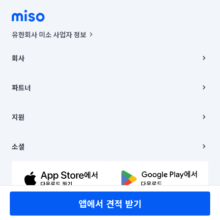
유한회사 미소 사업자 정보
사업자등록번호 : 291-87-00271 | 인허가번호 : 2016-3220163-14-5-
00019 |
회사
통신판매신고번호 : 2024-서울종로-1400(공정거래위원회 정보) |
대표이사 : CHING VICTOR COLUMBIA RHEE
회사소개
주소 | 본사: 서울특별시 종로구 율곡로 6(중학동, 트윈트리빌딩) B동 5층
채용
파트너
컨택센터 : 서울특별시 종로구 수송동 율곡로 24, 7층, 8층 미소
블로그
유한회사 미소는 통신판매중개자이며, 통신판매의 당사자가 아닙니다.
파트너 지원
상품, 상품정보, 거래에 관한 의무와 책임은 거래당사자에게 있습니다.
이사
지원
언론 보도 관련 문의:
contact@getmiso.com
이사 청소/입주 청소
대표번호: 1577-8808
고객센터
© 유한회사 미소. Miso, Inc. All Rights Reserved.
이용약관
소셜
개인정보처리방침
파트너 위치정보 이용약관
링크드인
문의하기
유튜브
앱에서 견적 받기