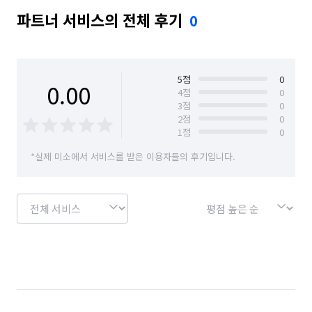
파트너 서비스의 전체 후기
0
5
점
0
0.00
4
점
0
3
점
0
2
점
0
1
점
0
*실제 미소에서 서비스를 받은 이용자들의 후기입니다.