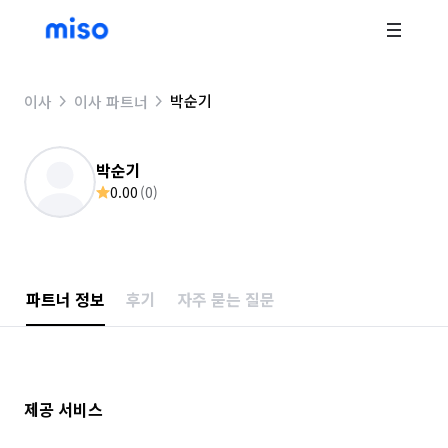
박순기
이사
이사 파트너
박순기
0.00
(
0
)
파트너 정보
후기
자주 묻는 질문
제공 서비스