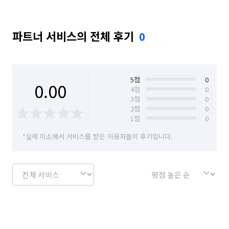
파트너 서비스의 전체 후기
0
5
점
0
0.00
4
점
0
3
점
0
2
점
0
1
점
0
*실제 미소에서 서비스를 받은 이용자들의 후기입니다.