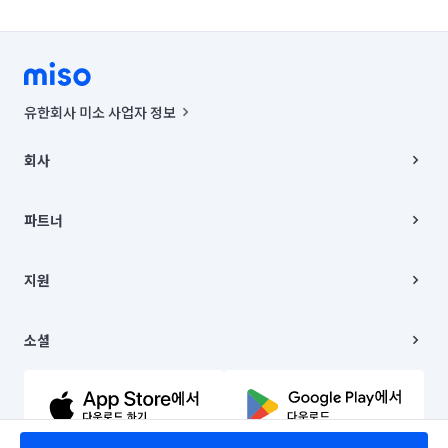
유한회사 미소 사업자 정보
사업자등록번호 : 291-87-00271 | 인허가번호 : 2016-3220163-14-5-
00019 |
회사
통신판매신고번호 : 2024-서울종로-1400(공정거래위원회 정보) |
대표이사 : CHING VICTOR COLUMBIA RHEE
회사소개
주소 | 본사: 서울특별시 종로구 율곡로 6(중학동, 트윈트리빌딩) B동 5층
채용
파트너
컨택센터 : 서울특별시 종로구 수송동 율곡로 24, 7층, 8층 미소
블로그
유한회사 미소는 통신판매중개자이며, 통신판매의 당사자가 아닙니다.
파트너 지원
상품, 상품정보, 거래에 관한 의무와 책임은 거래당사자에게 있습니다.
이사
지원
언론 보도 관련 문의:
contact@getmiso.com
이사 청소/입주 청소
대표번호: 1577-8808
고객센터
© 유한회사 미소. Miso, Inc. All Rights Reserved.
이용약관
소셜
개인정보처리방침
파트너 위치정보 이용약관
링크드인
문의하기
유튜브