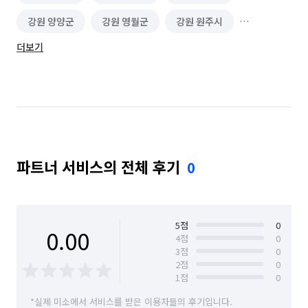
강원 양양군
강원 영월군
강원 원주시
더보기
강원 인제군
강원 정선군
강원 철원군
강원 춘천시
강원 태백시
강원 평창군
강원 홍천군
강원 화천군
강원 횡성군
파트너 서비스의 전체 후기
0
5
점
0
0.00
4
점
0
3
점
0
2
점
0
1
점
0
*실제 미소에서 서비스를 받은 이용자들의 후기입니다.