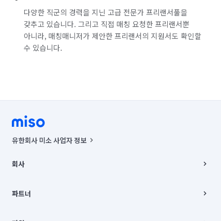
다양한 직군의 경력을 지닌 고급 전문가 프리랜서풀을
갖추고 있습니다. 그리고 직접 매칭 요청한 프리랜서뿐
아니라, 매칭매니저가 제안한 프리랜서의 지원서도 확인할
수 있습니다.
유한회사 미소 사업자 정보
사업자등록번호 : 291-87-00271 | 인허가번호 : 2016-3220163-14-5-
00019 |
회사
통신판매신고번호 : 2024-서울종로-1400(공정거래위원회 정보) |
대표이사 : CHING VICTOR COLUMBIA RHEE
회사소개
주소 | 본사: 서울특별시 종로구 율곡로 6(중학동, 트윈트리빌딩) B동 5층
채용
파트너
컨택센터 : 서울특별시 종로구 수송동 율곡로 24, 7층, 8층 미소
블로그
유한회사 미소는 통신판매중개자이며, 통신판매의 당사자가 아닙니다.
파트너 지원
상품, 상품정보, 거래에 관한 의무와 책임은 거래당사자에게 있습니다.