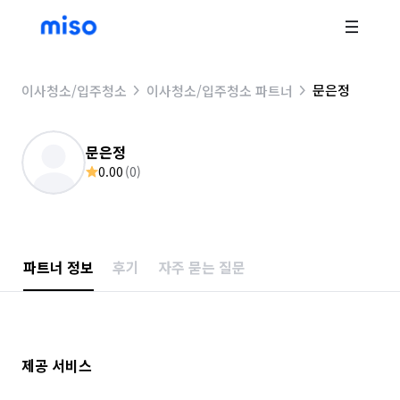
문은정
이사청소/입주청소
이사청소/입주청소 파트너
문은정
0.00
(
0
)
파트너 정보
후기
자주 묻는 질문
제공 서비스