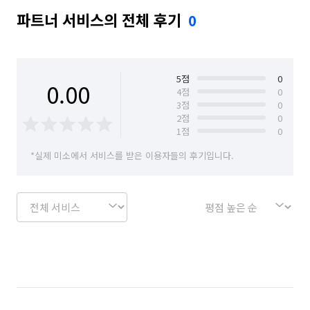
파트너 서비스의 전체 후기
0
5
점
0
0.00
4
점
0
3
점
0
2
점
0
1
점
0
*실제 미소에서 서비스를 받은 이용자들의 후기입니다.