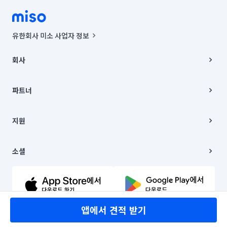
유한회사 미소 사업자 정보
사업자등록번호 : 291-87-00271 | 인허가번호 : 2016-3220163-14-5-
00019 |
회사
통신판매신고번호 : 2024-서울종로-1400(공정거래위원회 정보) |
대표이사 : CHING VICTOR COLUMBIA RHEE
회사소개
주소 | 본사: 서울특별시 종로구 율곡로 6(중학동, 트윈트리빌딩) B동 5층
채용
파트너
컨택센터 : 서울특별시 종로구 수송동 율곡로 24, 7층, 8층 미소
블로그
유한회사 미소는 통신판매중개자이며, 통신판매의 당사자가 아닙니다.
파트너 지원
상품, 상품정보, 거래에 관한 의무와 책임은 거래당사자에게 있습니다.
이사
지원
언론 보도 관련 문의:
contact@getmiso.com
이사 청소/입주 청소
대표번호: 1577-8808
고객센터
© 유한회사 미소. Miso, Inc. All Rights Reserved.
이용약관
소셜
개인정보처리방침
파트너 위치정보 이용약관
링크드인
문의하기
유튜브
앱에서 견적 받기