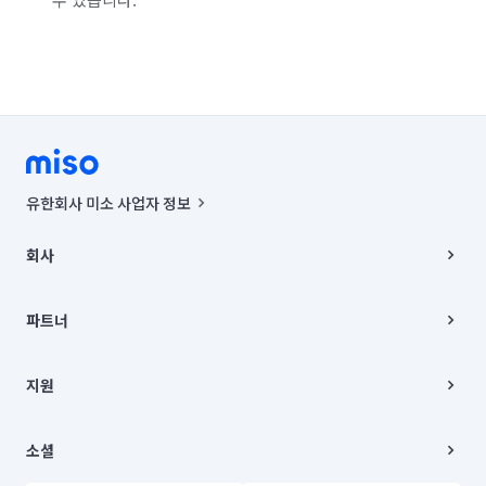
유한회사 미소 사업자 정보
사업자등록번호 : 291-87-00271 | 인허가번호 : 2016-3220163-14-5-
00019 |
회사
통신판매신고번호 : 2024-서울종로-1400(공정거래위원회 정보) |
대표이사 : CHING VICTOR COLUMBIA RHEE
회사소개
주소 | 본사: 서울특별시 종로구 율곡로 6(중학동, 트윈트리빌딩) B동 5층
채용
파트너
컨택센터 : 서울특별시 종로구 수송동 율곡로 24, 7층, 8층 미소
블로그
유한회사 미소는 통신판매중개자이며, 통신판매의 당사자가 아닙니다.
파트너 지원
상품, 상품정보, 거래에 관한 의무와 책임은 거래당사자에게 있습니다.
이사
지원
언론 보도 관련 문의:
contact@getmiso.com
이사 청소/입주 청소
대표번호: 1577-8808
고객센터
© 유한회사 미소. Miso, Inc. All Rights Reserved.
이용약관
소셜
개인정보처리방침