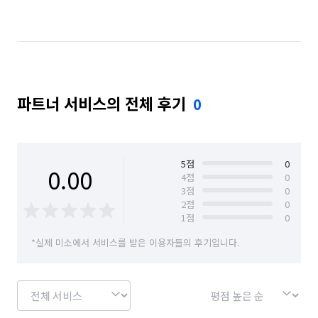
서울 마포구
서울 서대문구
서울 서초구
서울 성동구
서울 성북구
서울 송파구
서울 양천구
서울 영등포구
서울 용산구
파트너 서비스의 전체 후기
0
서울 은평구
서울 종로구
서울 중구
서울 중랑구
5
점
0
0.00
4
점
0
3
점
0
2
점
0
1
점
0
*실제 미소에서 서비스를 받은 이용자들의 후기입니다.