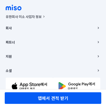
유한회사 미소 사업자 정보
사업자등록번호 : 291-87-00271 | 인허가번호 : 2016-3220163-14-5-
00019 |
회사
통신판매신고번호 : 2024-서울종로-1400(공정거래위원회 정보) |
대표이사 : CHING VICTOR COLUMBIA RHEE
회사소개
주소 | 본사: 서울특별시 종로구 율곡로 6(중학동, 트윈트리빌딩) B동 5층
채용
파트너
컨택센터 : 서울특별시 종로구 수송동 율곡로 24, 7층, 8층 미소
블로그
유한회사 미소는 통신판매중개자이며, 통신판매의 당사자가 아닙니다.
파트너 지원
상품, 상품정보, 거래에 관한 의무와 책임은 거래당사자에게 있습니다.
이사
지원
언론 보도 관련 문의:
contact@getmiso.com
이사 청소/입주 청소
대표번호: 1577-8808
고객센터
© 유한회사 미소. Miso, Inc. All Rights Reserved.
이용약관
소셜
개인정보처리방침
파트너 위치정보 이용약관
링크드인
문의하기
유튜브
앱에서 견적 받기