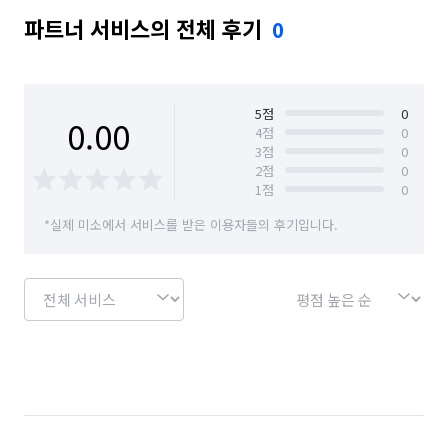
파트너 서비스의 전체 후기
0
5
점
0
0.00
4
점
0
3
점
0
2
점
0
1
점
0
*실제 미소에서 서비스를 받은 이용자들의 후기입니다.