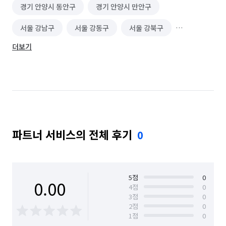
경기 안양시 동안구
경기 안양시 만안구
서울 강남구
서울 강동구
서울 강북구
더보기
서울 강서구
서울 관악구
서울 광진구
서울 구로구
서울 금천구
서울 노원구
서울 도봉구
서울 동대문구
서울 동작구
서울 마포구
서울 서대문구
서울 서초구
파트너 서비스의 전체 후기
0
서울 성동구
서울 성북구
서울 송파구
서울 양천구
서울 영등포구
서울 용산구
서울 은평구
서울 종로구
서울 중구
5
점
0
0.00
4
점
0
3
점
0
서울 중랑구
2
점
0
1
점
0