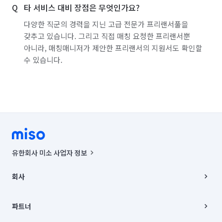
타 서비스 대비 장점은 무엇인가요?
다양한 직군의 경력을 지닌 고급 전문가 프리랜서풀을
갖추고 있습니다. 그리고 직접 매칭 요청한 프리랜서뿐
아니라, 매칭매니저가 제안한 프리랜서의 지원서도 확인할
수 있습니다.
유한회사 미소 사업자 정보
사업자등록번호 : 291-87-00271 | 인허가번호 : 2016-3220163-14-5-
00019 |
회사
통신판매신고번호 : 2024-서울종로-1400(공정거래위원회 정보) |
대표이사 : CHING VICTOR COLUMBIA RHEE
회사소개
주소 | 본사: 서울특별시 종로구 율곡로 6(중학동, 트윈트리빌딩) B동 5층
채용
파트너
컨택센터 : 서울특별시 종로구 수송동 율곡로 24, 7층, 8층 미소
블로그