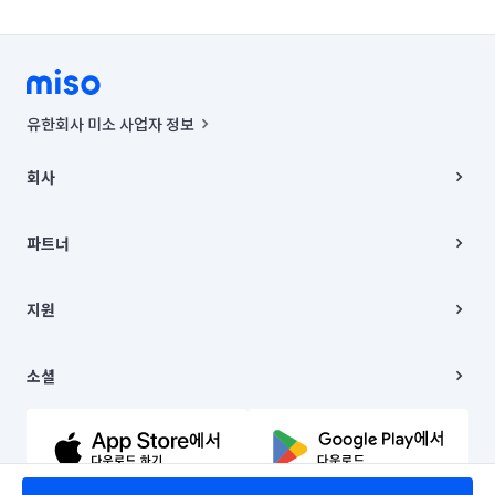
유한회사 미소 사업자 정보
사업자등록번호 : 291-87-00271 | 인허가번호 : 2016-3220163-14-5-
00019 |
회사
통신판매신고번호 : 2024-서울종로-1400(공정거래위원회 정보) |
대표이사 : CHING VICTOR COLUMBIA RHEE
회사소개
주소 | 본사: 서울특별시 종로구 율곡로 6(중학동, 트윈트리빌딩) B동 5층
채용
파트너
컨택센터 : 서울특별시 종로구 수송동 율곡로 24, 7층, 8층 미소
블로그
유한회사 미소는 통신판매중개자이며, 통신판매의 당사자가 아닙니다.
파트너 지원
상품, 상품정보, 거래에 관한 의무와 책임은 거래당사자에게 있습니다.
이사
지원
언론 보도 관련 문의:
contact@getmiso.com
이사 청소/입주 청소
대표번호: 1577-8808
고객센터
© 유한회사 미소. Miso, Inc. All Rights Reserved.
이용약관
소셜
개인정보처리방침
파트너 위치정보 이용약관
링크드인
문의하기
유튜브