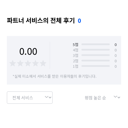
파트너 서비스의 전체 후기
0
5
점
0
0.00
4
점
0
3
점
0
2
점
0
1
점
0
*실제 미소에서 서비스를 받은 이용자들의 후기입니다.