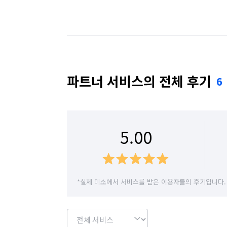
* 환풍구(탈거), 배수구, 천장, 벽타일, 수전,
* 샤워부스, 변기, 세면대, 붙박이장, 찌든 
대구 달성군
대구 동구
대구 북구
✅️ 베란다/ 다용도실

* 외창(창 바깥쪽)을 제외한 내부창, 창틀,
부산 강서구
부산 금정구
부산 기장군
곰팡이와 찌든때 제거

✅️ 현관

부산 부산진구
부산 북구
부산 사상구
파트너 서비스의 전체 후기
6
* 신발장, 조명커버, 벽면, 바닥타일, 현관
✅️ 기타(가전제품 등)

부산 수영구
부산 연제구
부산 영도구
* 상담 시 사전 협의 혹은 그외 청소범위는 
울산 울주군
대구 군위군
5.00
✔청소가 끝난 후 미흡한 부분이 발견될 시 
사후A/S처리 진행 되오니 걱정마시고 믿고
*실제 미소에서 서비스를 받은 이용자들의 후기입니다.