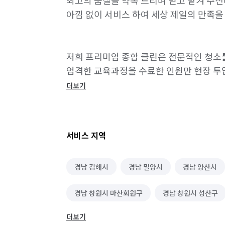
최고의 품질을 약속 드리며 믿고 맡겨 주
아낌 없이 서비스 하여 세상 제일의 만족을 
저희 프리미엄 종합 클린은 전문적인 청소를
엄격한 교육과정을 수료한 인원만 현장 투입 
더보기
⭐️청소범위 안내⭐️

✅️ 방/ 거실

서비스 지역
* 조명커버, 붙박이장(서랍장/ 선반 탈거 후 
* 천장, 몰딩, 벽면, 걸레받이, 스위치/콘센트
경남 김해시
경남 밀양시
경남 양산시
✅️ 주방

* 서랍장/ 선반 탈거 후 청소, 조명, 벽타일,
경남 창원시 마산회원구
경남 창원시 성산구
* 후드(필터포함), 가스레인지, 찌든때 등 
✅️ 욕실

더보기
경남 창원시 진해구
경북 경산시
경북 