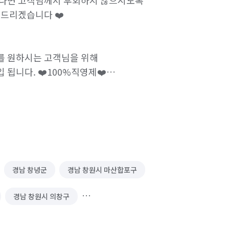
신다면 고객님께서 후회하지 않으시도록

드리겠습니다 ❤️

 원하시는 고객님을 위해

됩니다. ❤️100%직영제❤️

진행)

, 바닥, 출입문

경남 창녕군
경남 창원시 마산합포구
 싱크대, 상판

경남 창원시 의창구
내부 청소 진행 및 살균소독

청도군
대구 남구
대구 달서구