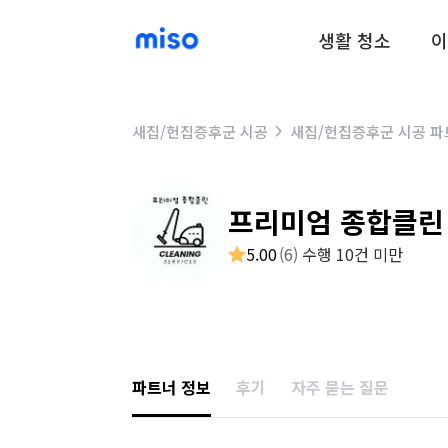
생활 청소
이
새집/헌집증후군 시공
새집/헌집증후군 시공 파
프리미엄 종합클린
5.00
(
6
)
수행 10건 미만
파트너 정보
후기
자주 묻는 질문