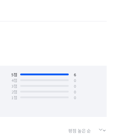
 욕조

때 등 전체 청소 및 살균소독

대구 서구
대구 수성구
대구 중구
 방충망, 천정/벽면 먼지제거, 타일바닥 세척 및 
부산 남구
부산 동구
부산 동래구
부산 사하구
부산 서구
문 먼지제거

부산 중구
부산 해운대구
고객 요청 사항에 따라 현장 조율 되고 있습니다.

5
점
6
4
점
0
즉시 수정 청소나 5일 이내에 연락주시면

3
점
0
 맡겨주세요 '◡'✿
2
점
0
1
점
0