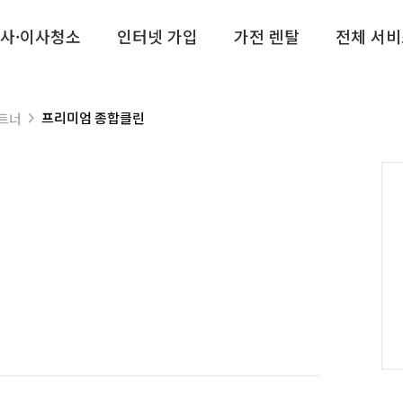
사·이사청소
인터넷 가입
가전 렌탈
전체 서비
프리미엄 종합클린
트너