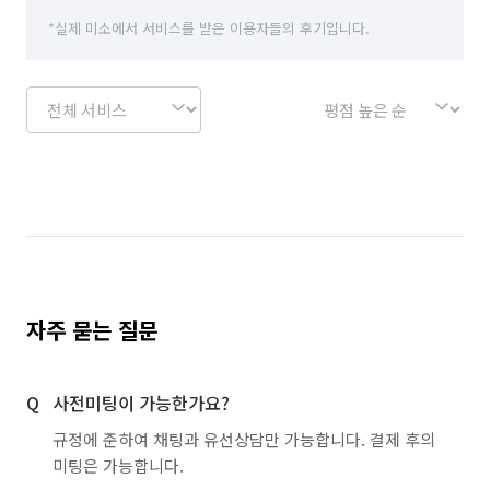
4️⃣ 실시간 카톡 소통으로 청소 전~후 전과정 모니터링 가능!

*실제 미소에서 서비스를 받은 이용자들의 후기입니다.
-고객님과의 카톡방을 개설하여 청소 전~후 과정을 사진과함께 
꼼꼼하게 실시간으로 보고 드립니다!

📌청소말고 다른 서비스도 있나요?

-수리,시공,인테리어,가전내부청소 등 높은퀄리티의 전문시공도 
함께 받아보실 수 있습니다!

💡 제주 정찰제 / 입주,이사청소 기준 (공급평형)

평당 (23평 이상): 20,000원 >>> ⭐새해 EVENT 견적 당일예약시 
평당 15,000원 ⭐

추가 협의 사항: 심한 오염 시 현장 사전 협의

자주 묻는 질문
💡 기타 청소 서비스

원룸, 소형평수(23평 미만)

사전미팅이 가능한가요?
거주청소, 준공청소 등 → 채팅 상담 부탁드립니다!

규정에 준하여 채팅과 유선상담만 가능합니다. 결제 후의
💙 클린대디의 약속

미팅은 가능합니다.
""하루 한 집만!"" 고객님의 공간에 최적의 인원을 투입해 