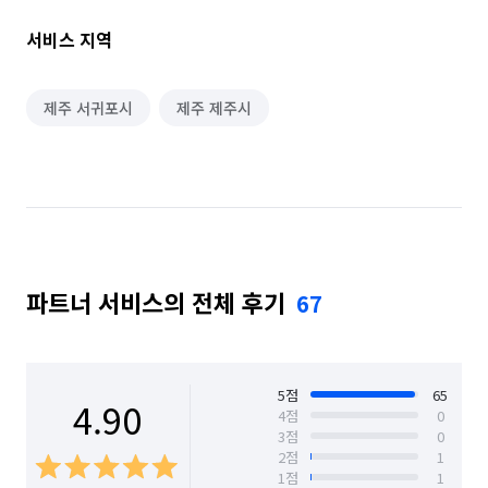
블로그: https://blog.naver.com/cleand_d

서비스 지역
대표번호: 010-4441-7525

💡 클린대디는 이렇게 다릅니다!

제주 서귀포시
제주 제주시
1️⃣ A/S 안심보증 100% 보장!

-서비스가 만족스럽지 못하셨다면 5일 내로 100% A/S서비스를 
도와드립니다!

2️⃣ 전문 청소팀의 '직접 시공' (하청 X)

-전문적인 청소를 원하시는 고객님을 위해 엄격하게 교육과정을 
파트너 서비스의 전체 후기
67
수료한 직영 인원만이 현장에 투입됩니다.

3️⃣ 후기가 인증하는 청소서비스

-실제 청소를 받으신 고객님들께서 올려주시는 진심이 담긴 
5
점
65
4.90
4
점
0
후기를 확인해 보세요. 예약해 주시는 모든분들이 만족하시도록 
3
점
0
최선을 다하겠습니다!

2
점
1
1
점
1