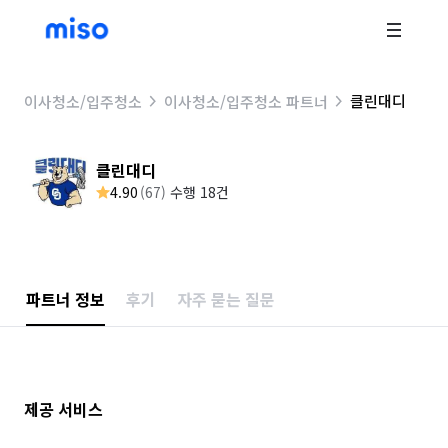
클린대디
이사청소/입주청소
이사청소/입주청소 파트너
클린대디
4.90
(
67
)
수행 18건
파트너 정보
후기
자주 묻는 질문
제공 서비스