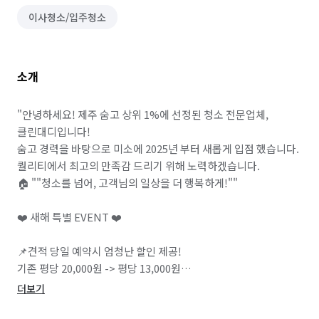
이사청소/입주청소
소개
"안녕하세요! 제주 숨고 상위 1%에 선정된 청소 전문업체, 
클린대디입니다!

숨고 경력을 바탕으로 미소에 2025년 부터 새롭게 입점 했습니다. 

퀄리티에서 최고의 만족감 드리기 위해 노력하겠습니다.  

🏠 ""청소를 넘어, 고객님의 일상을 더 행복하게!""

❤️ 새해 특별 EVENT ❤️

📌견적 당일 예약시 엄청난 할인 제공!

기존 평당 20,000원 -> 평당 13,000원

📌고온 스팀살균, 피톤치드 , 유리막 코팅 무료서비스!!

더보기
포토+⭐5점 리뷰 약속시 3가지 서비스 무료!
