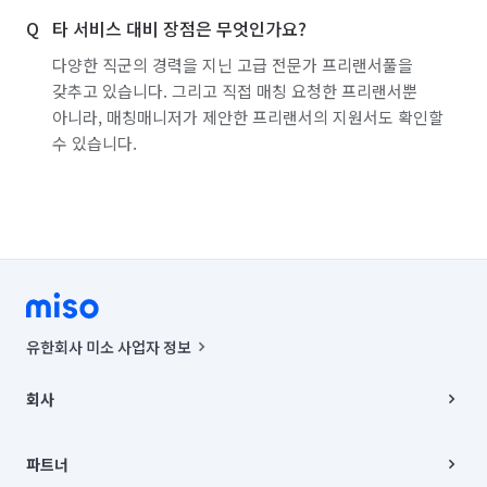
꼼꼼하고 여유 있게 청소를 진행합니다

타 서비스 대비 장점은 무엇인가요?
클린대디가 고객님의 소중한 공간을 더욱 빛나게 만들어 
다양한 직군의 경력을 지닌 고급 전문가 프리랜서풀을
드리겠습니다. 감사합니다 😊"
갖추고 있습니다. 그리고 직접 매칭 요청한 프리랜서뿐
아니라, 매칭매니저가 제안한 프리랜서의 지원서도 확인할
수 있습니다.
유한회사 미소 사업자 정보
사업자등록번호 : 291-87-00271 | 인허가번호 : 2016-3220163-14-5-
00019 |
회사
통신판매신고번호 : 2024-서울종로-1400(공정거래위원회 정보) |
대표이사 : CHING VICTOR COLUMBIA RHEE
회사소개
주소 | 본사: 서울특별시 종로구 율곡로 6(중학동, 트윈트리빌딩) B동 5층
채용
파트너
컨택센터 : 서울특별시 종로구 수송동 율곡로 24, 7층, 8층 미소
블로그