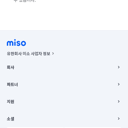
유한회사 미소 사업자 정보
사업자등록번호 : 291-87-00271 | 인허가번호 : 2016-3220163-14-5-
00019 |
회사
통신판매신고번호 : 2024-서울종로-1400(공정거래위원회 정보) |
대표이사 : CHING VICTOR COLUMBIA RHEE
회사소개
주소 | 본사: 서울특별시 종로구 율곡로 6(중학동, 트윈트리빌딩) B동 5층
채용
파트너
컨택센터 : 서울특별시 종로구 수송동 율곡로 24, 7층, 8층 미소
블로그
유한회사 미소는 통신판매중개자이며, 통신판매의 당사자가 아닙니다.
파트너 지원
상품, 상품정보, 거래에 관한 의무와 책임은 거래당사자에게 있습니다.
이사
지원
언론 보도 관련 문의:
contact@getmiso.com
이사 청소/입주 청소
대표번호: 1577-8808
고객센터
© 유한회사 미소. Miso, Inc. All Rights Reserved.
이용약관
소셜
개인정보처리방침