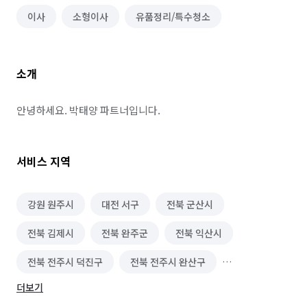
이사
소형이사
유품정리/특수청소
소개
안녕하세요. 박태양 파트너입니다.
서비스 지역
강원 원주시
대전 서구
전북 군산시
전북 김제시
전북 완주군
전북 익산시
전북 전주시 덕진구
전북 전주시 완산구
더보기
충남 아산시
충남 천안시 동남구