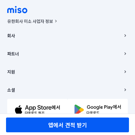
유한회사 미소 사업자 정보
사업자등록번호 : 291-87-00271 | 인허가번호 : 2016-3220163-14-5-
00019 |
회사
통신판매신고번호 : 2024-서울종로-1400(공정거래위원회 정보) |
대표이사 : CHING VICTOR COLUMBIA RHEE
회사소개
주소 | 본사: 서울특별시 종로구 율곡로 6(중학동, 트윈트리빌딩) B동 5층
채용
파트너
컨택센터 : 서울특별시 종로구 수송동 율곡로 24, 7층, 8층 미소
블로그
유한회사 미소는 통신판매중개자이며, 통신판매의 당사자가 아닙니다.
파트너 지원
상품, 상품정보, 거래에 관한 의무와 책임은 거래당사자에게 있습니다.
이사
지원
언론 보도 관련 문의:
contact@getmiso.com
이사 청소/입주 청소
대표번호: 1577-8808
고객센터
© 유한회사 미소. Miso, Inc. All Rights Reserved.
이용약관
소셜
개인정보처리방침
파트너 위치정보 이용약관
링크드인
문의하기
유튜브
앱에서 견적 받기