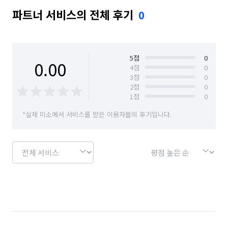
파트너 서비스의 전체 후기
0
5
점
0
0.00
4
점
0
3
점
0
2
점
0
1
점
0
*실제 미소에서 서비스를 받은 이용자들의 후기입니다.