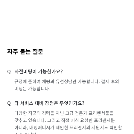
경기 연천군
경기 오산시
경기 용인시 기흥구
경기 용인시 수지구
경기 용인시 처인구
경기 의왕시
경기 의정부시
경기 이천시
경기 파주시
경기 평택시
경기 포천시
자주 묻는 질문
경기 하남시
경기 화성시
서울 강남구
사전미팅이 가능한가요?
서울 강동구
서울 강북구
서울 강서구
규정에 준하여 채팅과 유선상담만 가능합니다. 결제 후의
서울 관악구
서울 광진구
서울 구로구
미팅은 가능합니다.
서울 금천구
서울 노원구
서울 도봉구
타 서비스 대비 장점은 무엇인가요?
서울 동대문구
서울 동작구
서울 마포구
다양한 직군의 경력을 지닌 고급 전문가 프리랜서풀을
갖추고 있습니다. 그리고 직접 매칭 요청한 프리랜서뿐
서울 서대문구
서울 서초구
서울 성동구
아니라, 매칭매니저가 제안한 프리랜서의 지원서도 확인할