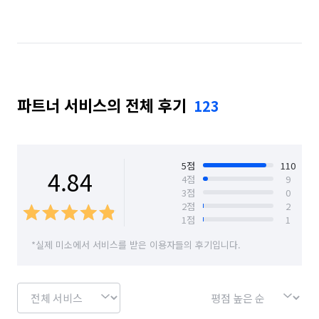
경기 고양시 일산동구
경기 고양시 일산서구
경기 과천시
경기 광명시
경기 광주시
경기 구리시
경기 군포시
경기 김포시
파트너 서비스의 전체 후기
123
경기 남양주시
경기 동두천시
경기 성남시 분당구
경기 성남시 수정구
경기 성남시 중원구
경기 수원시 권선구
경기 수원시 영통구
5
점
110
4.84
4
점
9
3
점
0
경기 수원시 장안구
경기 수원시 팔달구
2
점
2
1
점
1
경기 시흥시
경기 안산시 단원구
*실제 미소에서 서비스를 받은 이용자들의 후기입니다.
경기 안산시 상록구
경기 안성시
경기 안양시 동안구
경기 안양시 만안구
경기 양주시
경기 양평군
경기 여주시