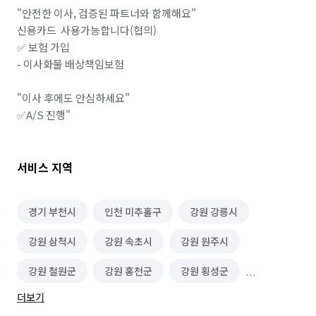
"안전한 이사, 검증된 파트너와 함께해요"

신용카드  사용가능합니다(협의)

✅ 보험 가입

- 이사화물 배상책임보험

"이사 후에도 안심하세요"

✅A/S 진행"
서비스 지역
경기 부천시
인천 미추홀구
강원 강릉시
강원 삼척시
강원 속초시
강원 원주시
강원 철원군
강원 홍천군
강원 횡성군
더보기
경기 가평군
경기 고양시 덕양구