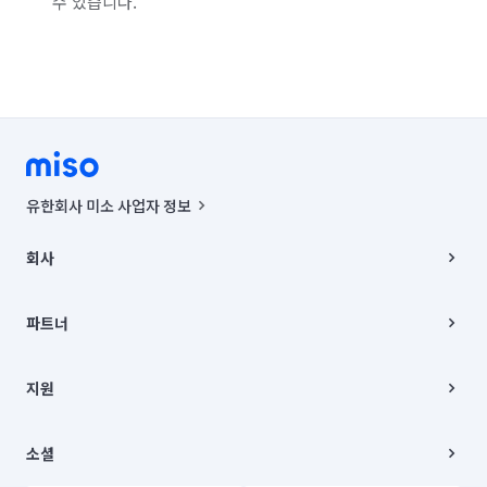
수 있습니다.
서울 성북구
서울 송파구
서울 양천구
서울 영등포구
서울 용산구
서울 은평구
서울 종로구
서울 중구
서울 중랑구
인천 강화군
인천 계양구
인천 남구
인천 남동구
인천 동구
인천 부평구
유한회사 미소 사업자 정보
인천 서구
인천 연수구
인천 옹진군
사업자등록번호 : 291-87-00271 | 인허가번호 : 2016-3220163-14-5-
00019 |
회사
통신판매신고번호 : 2024-서울종로-1400(공정거래위원회 정보) |
인천 중구
충남 천안시 동남구
충남 천안시 서북구
대표이사 : CHING VICTOR COLUMBIA RHEE
회사소개
주소 | 본사: 서울특별시 종로구 율곡로 6(중학동, 트윈트리빌딩) B동 5층
채용
파트너
경기 부천시 소사구
경기 부천시 원미구
컨택센터 : 서울특별시 종로구 수송동 율곡로 24, 7층, 8층 미소
블로그
유한회사 미소는 통신판매중개자이며, 통신판매의 당사자가 아닙니다.
파트너 지원
경기 부천시 오정구
경기 화성시 동탄구
상품, 상품정보, 거래에 관한 의무와 책임은 거래당사자에게 있습니다.
이사
지원
언론 보도 관련 문의:
contact@getmiso.com
이사 청소/입주 청소
경기 화성시 효행구
경기 화성시 만세구
대표번호: 1577-8808
고객센터
© 유한회사 미소. Miso, Inc. All Rights Reserved.
이용약관
소셜
경기 화성시 병점구
개인정보처리방침